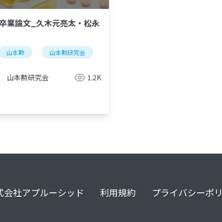
24卒業論文_久木元亮太・松永
山本勲
山本勲研究会
計量経済
stata
慶應
山本勲研究会
1.2K
式会社アプルーシッド
利用規約
プライバシーポ