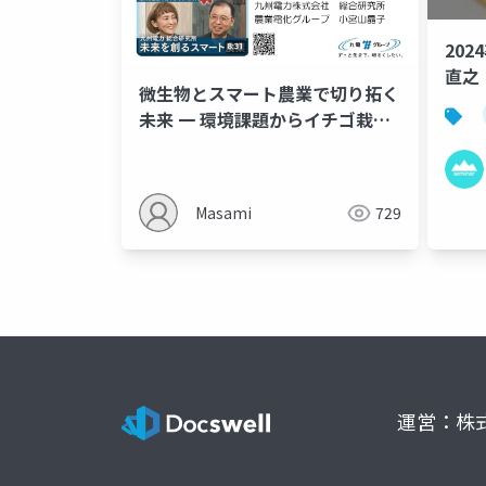
20
直之
微生物とスマート農業で切り拓く
未来 一 環境課題からイチゴ栽培
まで
Masami
729
運営：株