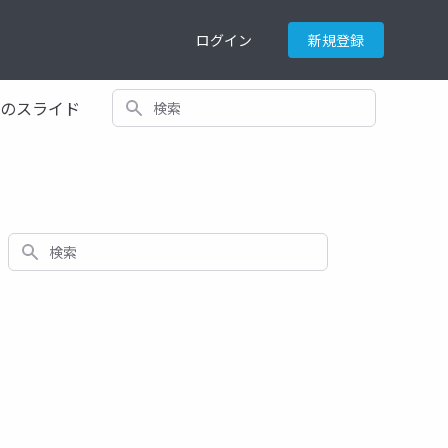
ログイン
新規登録
検索
てのスライド
検索