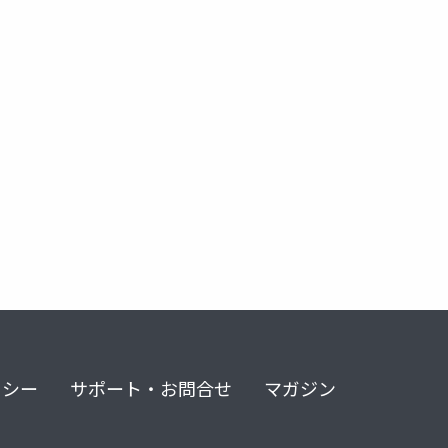
実証分析
卒業論文
サプリメント
ウェルビーイング
リシー
サポート・お問合せ
マガジン