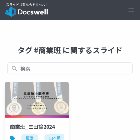
Ope
タグ #商業班 に関するスライド
検索
商業班_三田論2024
慶應
山本勲
山本勲研究会
計量経済