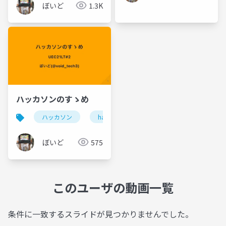
ぼいど
1.3K
ハッカソンのすゝめ
ハッカソン
hackathon
programming
de
ぼいど
575
このユーザの動画一覧
条件に一致するスライドが見つかりませんでした。