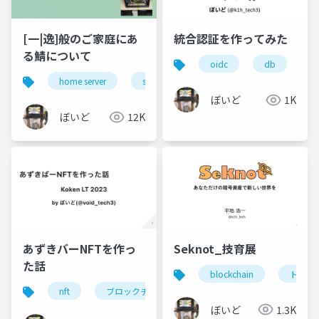
[一|逸]般のご家庭にあ
統合認証を作ってみた
る鯖について
oidc
db
home server
server operation
network
so
ぼいど
1K
ぼいど
12K
あずきバーNFTを作っ
Seknot_技育展
た話
blockchain
トーク
nft
ブロックチェーン
symbol
smart cont
ぼいど
1.3K