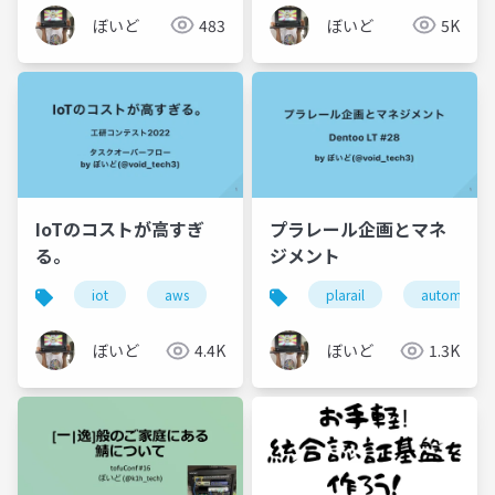
ぼいど
483
ぼいど
5K
IoTのコストが高すぎ
プラレール企画とマネ
る。
ジメント
iot
aws
ambient
plarail
mdash
automation
infulu
ぼいど
4.4K
ぼいど
1.3K