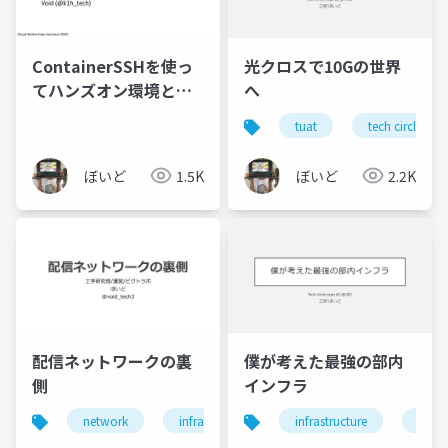
ContainerSSHを使っ
光クロスで10Gの世界
てハンズオン環境とし
へ
て使える リッチなFaaS
tuat
tech circle exp
を作ろう
ぼいど
1.5K
ぼいど
2.2K
配信ネットワークの裏
僕が考えた最強の部内
側
インフラ
network
infrastructure
infrastructure
engineering
napt
serve