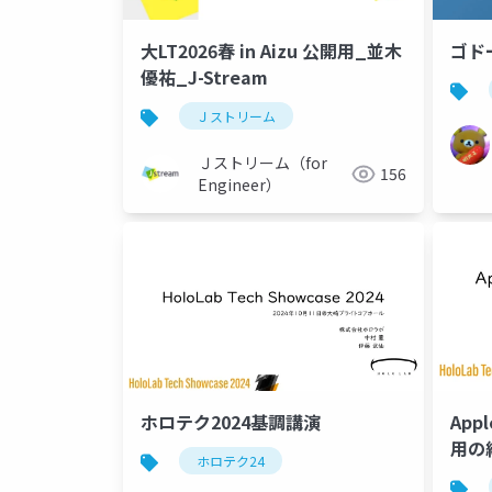
大LT2026春 in Aizu 公開用_並木
ゴト
優祐_J-Stream
Ｊストリーム
Ｊストリーム（for
156
Engineer）
ホロテク2024基調講演
App
用の
ホロテク24