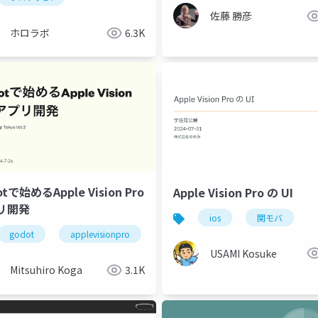
佐藤 勝彦
ホロラボ
6.3K
otで始めるApple Vision Pro
Apple Vision Pro の UI
リ開発
ios
関モバ
godot
applevisionpro
USAMI Kosuke
Mitsuhiro Koga
3.1K