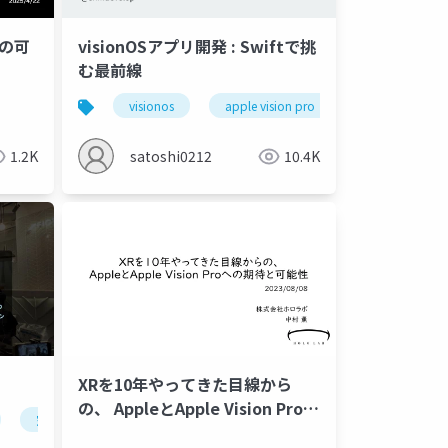
゙の可
visionOSアプリ開発 : Swiftで挑
む最前線
visionos
apple vision pro
1.2K
satoshi0212
10.4K
XRを10年やってきた目線から
の、 AppleとApple Vision Proへ
空間コンピューティング
xr
vr
ar
生成ai
の期待と可能性