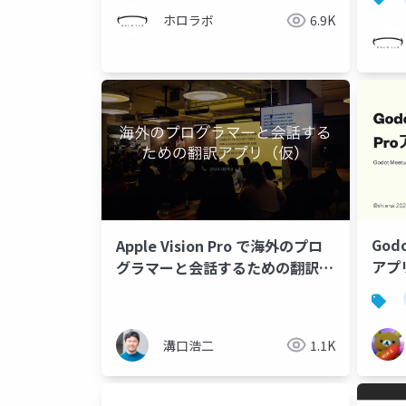
ホロラボ
6.9K
God
Apple Vision Pro で海外のプロ
アプ
グラマーと会話するための翻訳ア
プリ（仮）
溝口浩二
1.1K