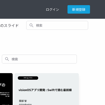
ログイン
新規登録
検索
てのスライド
検索