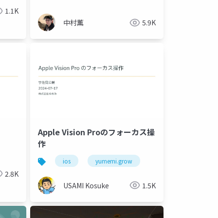
1.1K
中村薫
5.9K
Apple Vision Proのフォーカス操
作
ios
yumemi.grow
2.8K
USAMI Kosuke
1.5K