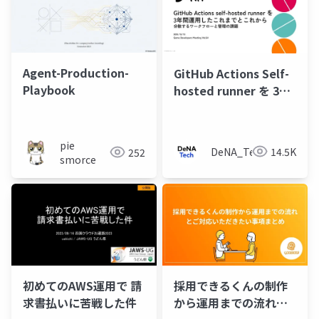
Agent-Production-
GitHub Actions Self-
Playbook
hosted runner を 3年
間運用したこれまでと
これから 〜 分散するワ
ークフローと管理の課
pie
DeNA_Tech
14.5K
252
題
smorce
初めてのAWS運用で 請
採用できるくんの制作
求書払いに苦戦した件
から運用までの流れと