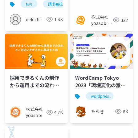
ご対応いただきたい事
aws
請求書払い
運用
経理
クラ
項まとめ
株式会社
uekichi
1.4K
337
yoasobi／
パートナー
様
WordCamp Tokyo
採用できるくんの制作
2023「環境変化の激し
から運用までの流れと
いWordPressのメンテ
ご対応いただきたい事
wordpress
ナンスをどう考える
項まとめ
か」
株式会社
たぬき
8K
4.7K
yoasobi