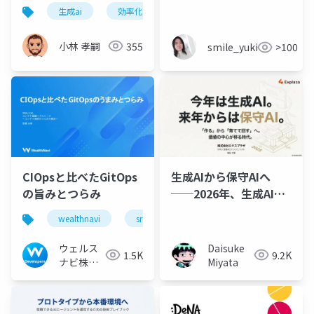
生成ai
効率化
情報整理
ビジネス
小林 孝嗣
355
smile_yukiko_it
>100
CIOpsと比べたGitOps
生成AIから保守AIへ
の旨みとつらみ
──2026年、生成AIサ
ービスの新しい潮流
wealthnavi
sre
ウェルス
Daisuke
1.5K
9.2K
ナビ株式
Miyata
会社 技術
広報チー
ム