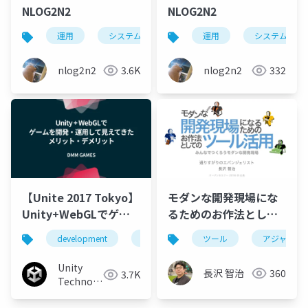
NLOG2N2
NLOG2N2
運用
システム運用
手順書
運用
システム運用
nlog2n2
3.6K
nlog2n2
332
【Unite 2017 Tokyo】
モダンな開発現場にな
Unity+WebGLでゲー
るためのお作法として
ムを開発・運用して見
のツール活用
development
game
investment
ツール
アジャイル
unity
えてきたメリット・デ
メリット
Unity
長沢 智治
360
3.7K
Technologies
Japan