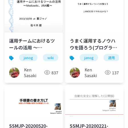
運用チームにおけるツ
うまく運用するノウハ
ールの活用 〜
ウを語ろう(プログラム
Mediawiki、JIRA編〜
応募資料)
janog
wiki
jira
janog
運用
運用
ツール
Ken
Ken
837
137
Sasaki
Sasaki
SSMJP-20200520-
SSMJP-20200221-