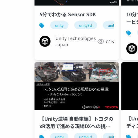
5分でわかる Sensor SDK
10
ービ
unity
unity3d
unity道場
Unity Technologies
7.1K
Japan
【U
【Unity道場 自動車編】トヨタの
ディ
xR活用で進める現場DXへの挑戦
～UnityとHoloLens 2を用いて
unity
unity3d
unity道場