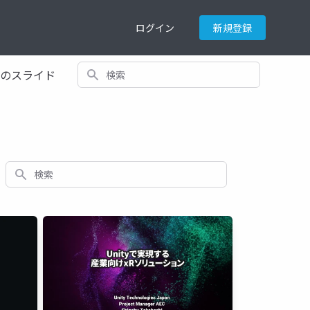
ログイン
新規登録
検索
てのスライド
検索