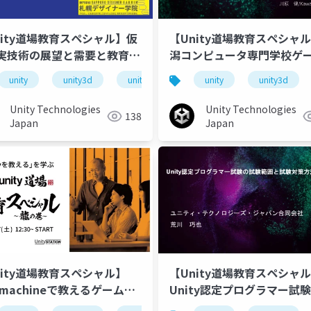
nity道場教育スペシャル】仮
【Unity道場教育スペシャ
実技術の展望と需要と教育に
潟コンピュータ専門学校ゲ
て
リエーター科における、Uni
unitydojo
unity
unity3d
unity道場教育スペシャル
unity道場
unitydojo
unity
unity3d
unity
活用した産学官プロジェク
例
Unity Technologies
Unity Technologies
138
Japan
Japan
nity道場教育スペシャル】
【Unity道場教育スペシャ
emachineで教えるゲームの3
Unity認定プログラマー試
大切なこと
験範囲と試験対策方法につ