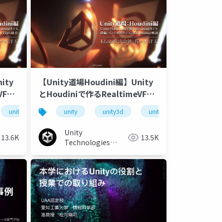
ity
【Unity道場Houdini編】Unity
VFX
とHoudiniで作るRealtimeVFX
実践解説 前編
oudini編
unity道場
unitydojo
unity
unity3d
unity道場houdini編
unity道場
unitydo
Unity
13.6K
13.5K
Technologies
Japan