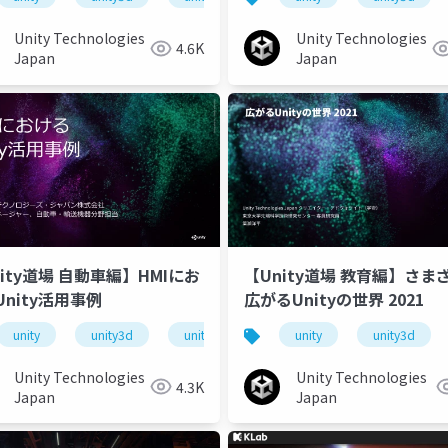
Unity Technologies
Unity Technologies
4.6K
Japan
Japan
ity道場 自動車編】HMIにお
【Unity道場 教育編】さま
Unity活用事例
広がるUnityの世界 2021
unitydojo
unity
unity3d
unity道場自動車編
unity道場
unitydojo
unity
unity3d
unity道
Unity Technologies
Unity Technologies
4.3K
Japan
Japan