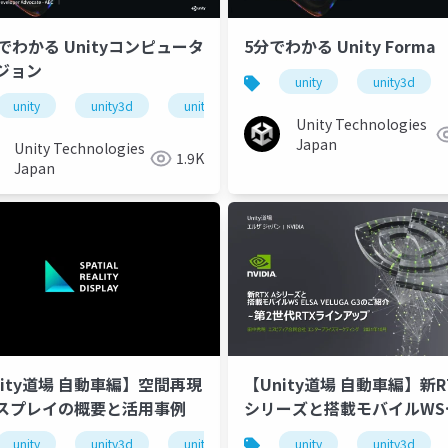
分でわかる Unityコンピュータ
5分でわかる Unity Forma
ジョン
unitydojo
unity道場建築編
unity
unity3d
unity
unity3d
unity道場
unitydojo
unity道
Unity Technologies
Japan
Unity Technologies
1.9K
Japan
nity道場 自動車編】空間再現
【Unity道場 自動車編】新RT
スプレイの概要と活用事例
シリーズと搭載モバイルWS
ELSA VELUGA G3のご紹介
unity
unity3d
unity道場
unitydojo
unity
unity3d
unity道
unitydojo
unity道場自動車編