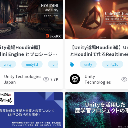
ity道場Houdini編】
【Unity道場Houdini編】Un
dini Engine とプロシージャ
とHoudiniで作るRealtime
実践解説 後編
unitydojo
unity
unity3d
unity道場 教育編
unity道場
unitydojo
unity
unity3d
unity道場h
Unity Technologies
Unity
7.7K
Japan
Technologies
Japan