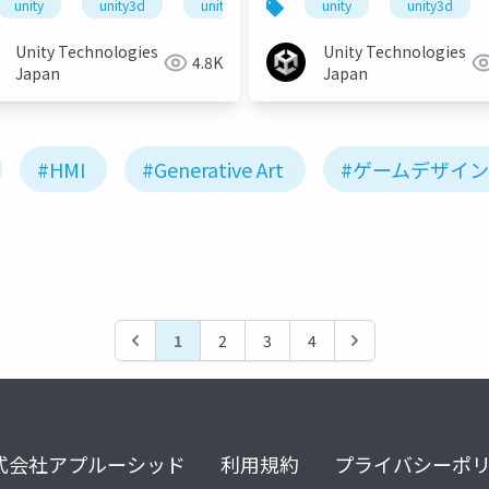
unitydojo
unity
unity3d
unity道場教育スペシャル
unity道場
unitydojo
unity
unity3d
unity
Unity Technologies
Unity Technologies
4.8K
Japan
Japan
#HMI
#Generative Art
#ゲームデザイン
1
2
3
4
式会社アプルーシッド
利用規約
プライバシーポ