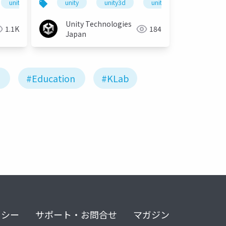
道場教育スペシャル
unity道場
unitydojo
unity
unity3d
unity道場教育スペシャル
unity道場
unitydo
Unity Technologies
1.1K
184
Japan
#Education
#KLab
リシー
サポート・お問合せ
マガジン