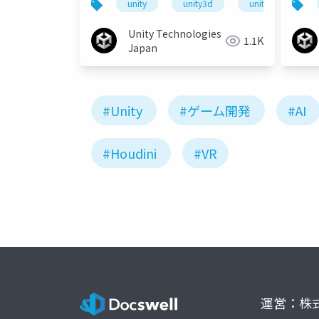
unity
unity3d
unity道場
Unity Technologies
1.1K
Japan
#Unity
#ゲーム開発
#AI
#Houdini
#VR
運営：株