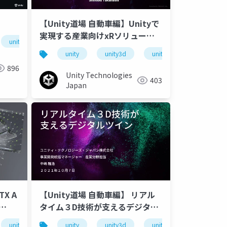
【Unity道場 自動車編】Unityで
実現する産業向けxRソリューシ
unity道場
unitydojo
unity道場建築編
ョン
場建築編
unity
unity3d
unity道場
unitydo
896
Unity Technologies
403
Japan
X A
【Unity道場 自動車編】 リアル
タイム３D技術が支えるデジタル
ツイン
場自動車編
unity道場
unitydojo
unity
unity3d
unity道場自動車編
unity道場
unitydo