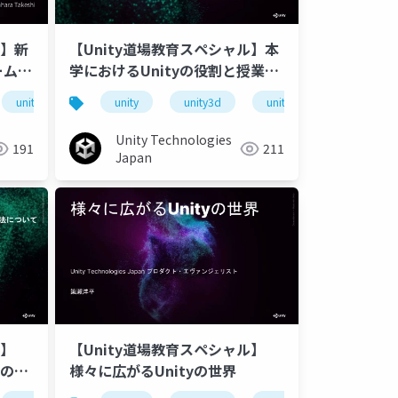
ル】新
【Unity道場教育スペシャル】本
ームク
学におけるUnityの役割と授業で
tyを
の取り組み
道場教育スペシャル
unity道場
unitydojo
unity
unity3d
unity道場教育スペシャル
unity道場
unitydo
トの事
Unity Technologies
191
211
Japan
ル】
【Unity道場教育スペシャル】
験の試
様々に広がるUnityの世界
いて