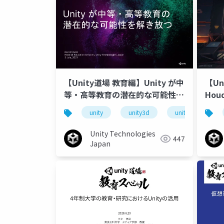
【Unity道場 教育編】Unity が中
【Un
等・高等教育の潜在的な可能性を
Hou
解き放つ
ル法
unity
unity3d
unity道場
Unity Technologies
447
Japan