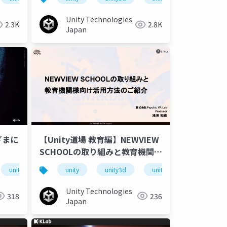
Unity Technologies
2.3K
2.8K
Japan
ざまに
【Unity道場 教育編】NEWVIEW
SCHOOLの取り組みと教育機関様
向け活用方法のご紹介
場自動車編
unity道場
unitydojo
unity
unity3d
unity道場 教育編
unity道場
unitydo
Unity Technologies
318
236
Japan