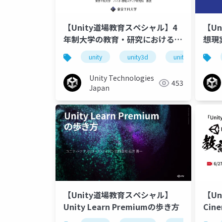
【Unity道場教育スペシャル】4
【U
年制大学の教育・研究における
想現
Unityの活用
つい
unity
unity3d
unity道場
Unity Technologies
453
Japan
【Unity道場教育スペシャル】
【U
Unity Learn Premiumの歩き方
Cin
つの