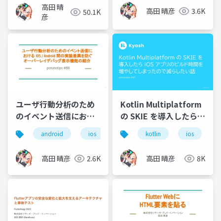
信
高田 晴
高田 晴彦
3.6K
50.1K
彦
ユーザ行動分析のため
Kotlin Multiplatform
のイベント送信におけ
の SKIE を導入したら
る iOS / Android 間の
iOS アプリのビルド時
android
ios
kotlin
ios
実装差異を防ぐオーバ
間を増やしてしまった
ーレイデバッグ表示機
ので減らしたい話
高田 晴彦
2.6K
高田 晴彦
8K
能の紹介