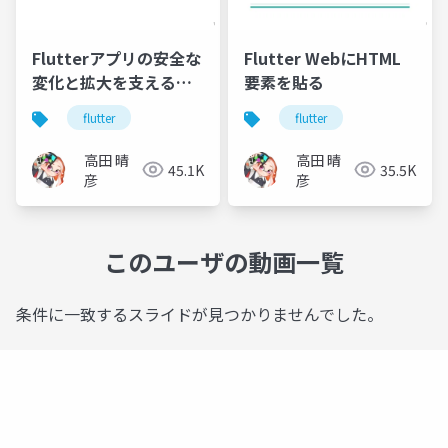
Flutterアプリの安全な
Flutter WebにHTML
変化と拡大を支えるア
要素を貼る
ーキテクチャと単体テ
flutter
flutter
スト
高田 晴
高田 晴
45.1K
35.5K
彦
彦
このユーザの動画一覧
条件に一致するスライドが見つかりませんでした。