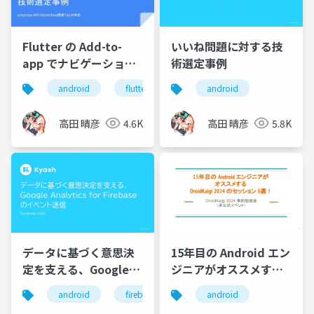
Flutter の Add-to-
いいね問題に対する技
app でナビゲーション
術選定事例
スタックが Flutter →
android
flutter
android
ネイティブ → Flutter
になってしまう場合の
高田 晴彦
4.6K
高田 晴彦
5.8K
技術選定事例
データに基づく意思決
15年目の Android エン
定を支える、Google
ジニアがオススメする
Analytics for
DroidKaigi 2024 のセ
android
firebase
android
Firebase のイベント送
ッション3選！