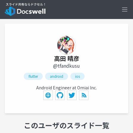
Ope
高田 晴彦
@tfandkusu
flutter
android
ios
Android Engineer at Omiai Inc.
このユーザのスライド一覧