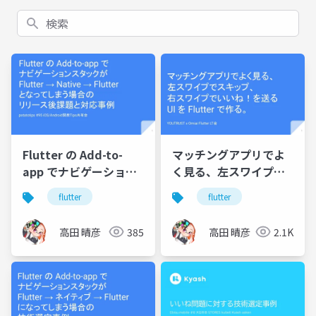
検索
Flutter の Add-to-
マッチングアプリでよ
app でナビゲーション
く見る、左スワイプで
スタックが Flutter →
スキップ、右スワイプ
flutter
flutter
Native → Flutter とな
でいいね！を送る UI を
ってしまう場合のリリ
Flutter で作る。
高田 晴彦
385
高田 晴彦
2.1K
ース後課題と対応事例