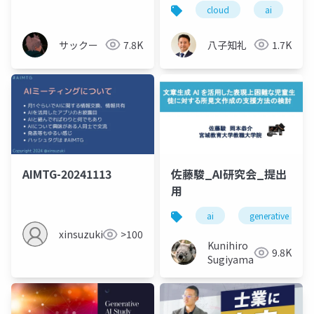
布)_20241116
cloud
ai
b
サックー
7.8K
八子知礼
1.7K
AIMTG-20241113
佐藤駿_AI研究会_提出
用
ai
generative ai
xinsuzuki
>100
Kunihiro
9.8K
Sugiyama