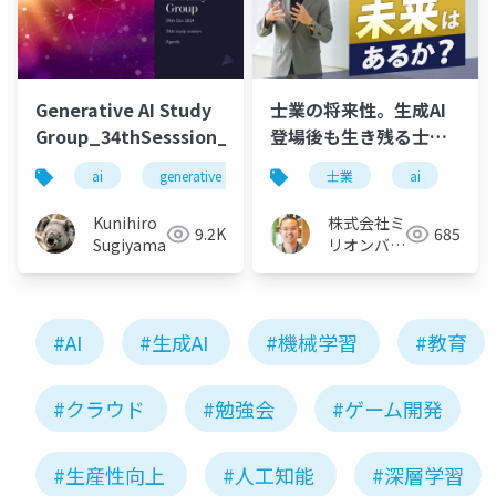
Generative AI Study
士業の将来性。生成AI
Group_34thSesssion_20241029
登場後も生き残る士業
に必須の「３つの力」
ai
generative ai
machine learning
士業
ai
deep l
Kunihiro
株式会社ミ
9.2K
685
Sugiyama
リオンバリ
ュー
#AI
#生成AI
#機械学習
#教育
#クラウド
#勉強会
#ゲーム開発
#生産性向上
#人工知能
#深層学習