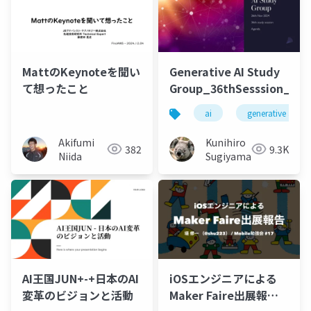
MattのKeynoteを聞い
Generative AI Study
て想ったこと
Group_36thSesssion_202
ai
generative ai
Akifumi
Kunihiro
382
9.3K
Niida
Sugiyama
AI王国JUN+-+日本のAI
iOSエンジニアによる
変革のビジョンと活動
Maker Faire出展報告