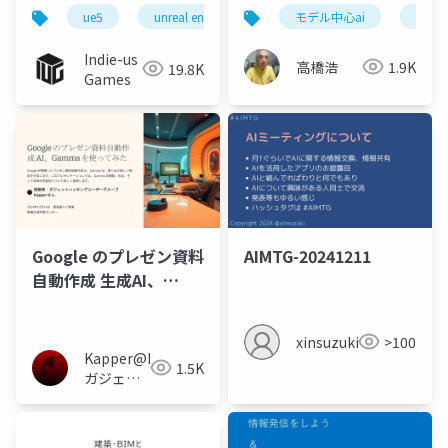
ue5
unreal engine
ネットワークゲーム
モデル中心ai
データ
Indie-us
高橋浩
1.9K
19.8K
Games
Google のプレゼン資料
AIMTG-20241211
自動作成 生成AI、
Gamma を使ってみ
た。とても美しい資料
xinsuzuki
>100
が短時間で作れるが有
Kapper@Linux
1.5K
料
ガジェヲ
タ＆異世
界小説家
＆電子工