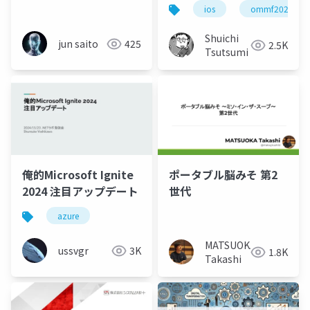
#OMMF2024
ios
ommf2024
Shuichi
jun saito
425
2.5K
Tsutsumi
俺的Microsoft Ignite
ポータブル脳みそ 第2
2024 注目アップデート
世代
azure
MATSUOKA
ussvgr
3K
1.8K
Takashi