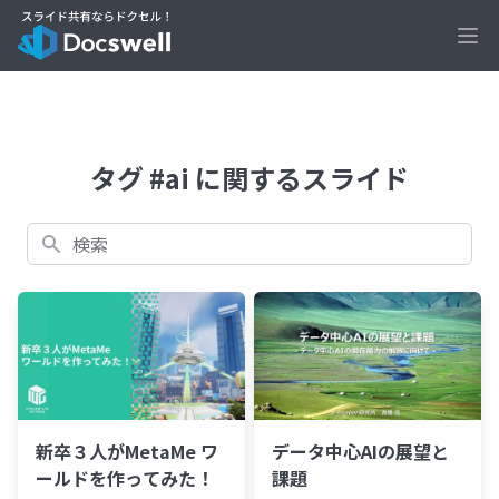
Ope
タグ #ai に関するスライド
検索
新卒３⼈がMetaMe ワ
データ中心AIの展望と
ールドを作ってみた！
課題