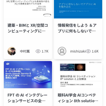
作大好き
建築・BIMと XR/空間コ
情報発信をしよう ＆ア
ンピューティングによ
プリに何もしないでア
る身体性の変化、AI/大
プリに AI を組み込む
規模言語モデルの活用
(20241206_建築学会情
中村薫
1.7K
mishizaki
1.6K
報シンポ)
FPT の AI インテグレー
眼科AI学会 AIコンペテ
ションサービスの全体
ィション 8th solution