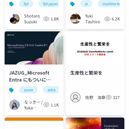
像とAzure OpenAI
と上位解法
fpt
fpt japan
fpt data & ai integration
ai
machine learnin
az
Service を使ったアプ
リ開発、ソリューショ
Shotaro
Yuki
1.8K
6.2K
ン事例のご紹介-公開版
Suzuki
Tashiro
JAZUG_Microsoft
生産性と繁栄を
Entra にもついに
Copilot が！- Ignite で
azure
entra
copilot
security
のアップデートもお届
佐野 浩章
327
け_20241206
なっきー /
1.1K
Yuka
Natsuki