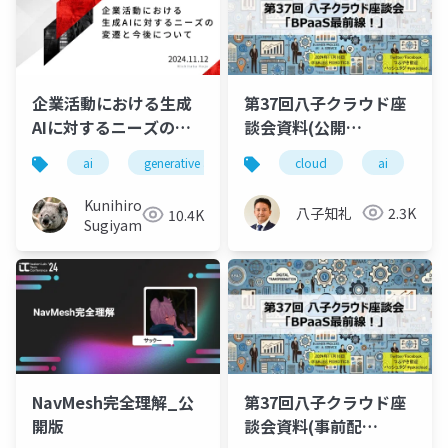
企業活動における生成
第37回八子クラウド座
AIに対するニーズの変
談会資料(公開
遷と今後について
用)_20241116
ai
generative ai
machine learning
cloud
ai
deep l
b
Kunihiro
八子知礼
2.3K
10.4K
Sugiyama
NavMesh完全理解_公
第37回八子クラウド座
開版
談会資料(事前配