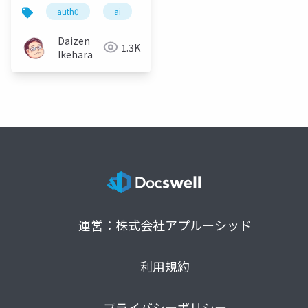
れる！ Oktane 2025ま
auth0
ai
oktane
とめ(Auth0編)
Daizen
1.3K
Ikehara
運営：株式会社アプルーシッド
利用規約
プライバシーポリシー