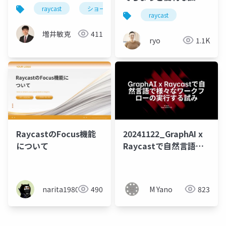
機能を作ってみた
raycast
ショートカットアプリ
raycast
増井敏克
411
ryo
1.1K
RaycastのFocus機能
20241122_GraphAI x
について
Raycastで自然言語で
様々なワークフローの
実行する試み
narita1980
490
M Yano
823