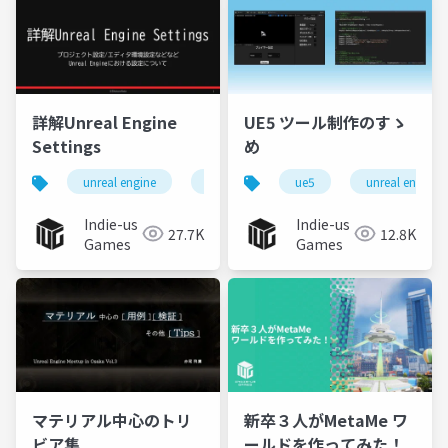
詳解Unreal Engine
UE5 ツール制作のすゝ
Settings
め
unreal engine
ue5
ue5
unreal engine
Indie-us
Indie-us
27.7K
12.8K
Games
Games
マテリアル中心のトリ
新卒３⼈がMetaMe ワ
ビア集
ールドを作ってみた！