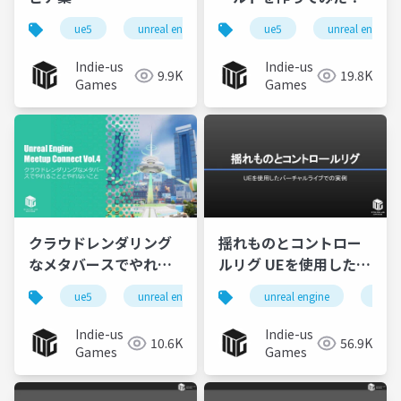
ue5
unreal engine
マテリアル
ue5
unreal engine
Indie-us
Indie-us
9.9K
19.8K
Games
Games
クラウドレンダリング
揺れものとコントロー
なメタバースでやれる
ルリグ UEを使用したバ
ことやれないこと
ーチャルライブでの実
ue5
unreal engine
ネットワークゲーム
unreal engine
ue5
例
Indie-us
Indie-us
10.6K
56.9K
Games
Games