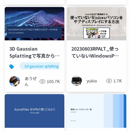
JP
3D Gaussian
20230803RPALT_使っ
Splattingで写真から
ていないWindowsPC
3Dデータを作る
をサブディスプレイに
3d gaussian splatting
windows
unity
する方法
あうぜ
yukio
1.7K
105.7K
ん