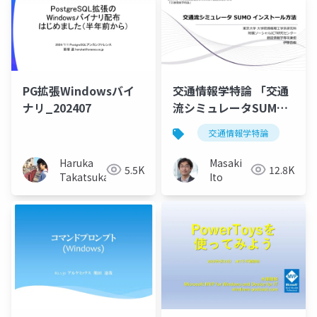
PG拡張Windowsバイ
交通情報学特論 「交通
ナリ_202407
流シミュレータSUMO
インストール方法」講
交通情報学特論
師：伊藤昌毅
Haruka
Masaki
5.5K
12.8K
Takatsuka
Ito