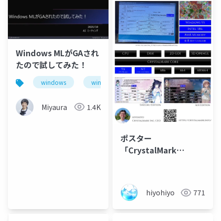
Windows MLがGAされ
たので試してみた！
windows
windowsml
windowsappsdk
Miyaura
1.4K
ポスター
「CrystalMark
Retro」
hiyohiyo
771