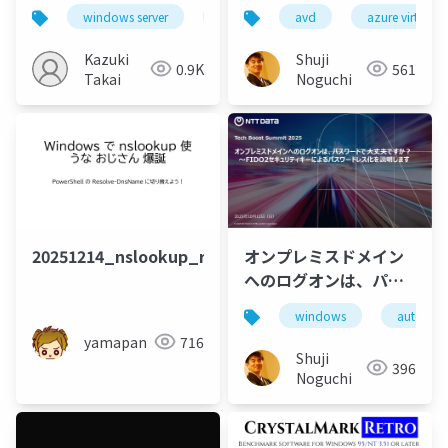
化する
レス・シンクライアン
windows server
windows
avd
audit
azure virtual 
sysintern
ト”－ AVD／CloudPC
両対応
Kazuki
Shuji
0.9K
561
Takai
Noguchi
20251214_nslookup_resolve_dnsname_D
オンプレミスドメイン
へのログオンは、パス
ワードで大丈夫です
windows
autopilo
か？～FIDO2セキュリ
yamapan
716
ティキーによるパスワ
Shuji
396
ードレス化を説明しま
Noguchi
す