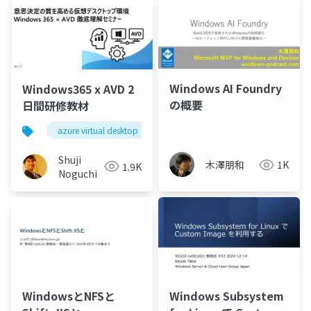
Windows AI Foundry
Windows365 x AVD 2
の概要
日間研修教材
azure virtual desktop
avd
microsoft
win
Shuji
木澤朋和
1K
1.9K
Noguchi
WindowsとNFSと
Windows Subsystem