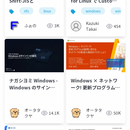
Shift-JISと
for Linux で Custom
Image を利用する
nfs
linux
windows
windows
文字コード
windows 
Kazuki
ふぉの
3K
454
Takai
ナガシヨミ Windows -
Windows × ネットワ
Windows のサインイ
ーク! 更新プログラムの
ンの強化
展開に使える ネットワ
ークの最適化機能をマ
スターしよう
オータタ
オータタ
14.1K
50K
クヤ
クヤ