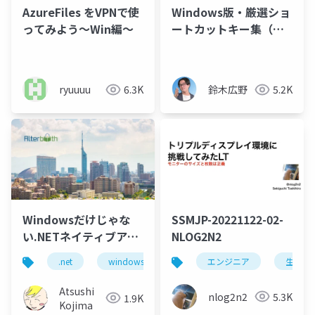
AzureFiles をVPNで使
Windows版・厳選ショ
ってみよう～Win編～
ートカットキー集（鈴
木広野）
ryuuuu
6.3K
鈴木広野
5.2K
Windowsだけじゃな
SSMJP-20221122-02-
い.NETネイティブアー
NLOG2N2
キテクチャー
.net
windows
azure
エンジニア
生活
Atsushi
nlog2n2
5.3K
1.9K
Kojima