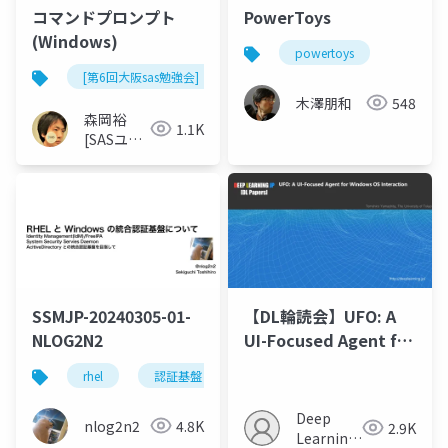
コマンドプロンプト
PowerToys
(Windows)
powertoys
[第6回大阪sas勉強会]
木澤朋和
548
森岡裕
1.1K
[SASユー
ザー総会
世話人]
SSMJP-20240305-01-
【DL輪読会】UFO: A
NLOG2N2
UI-Focused Agent for
Windows OS
rhel
認証基盤
linux
freeipa
sssd
Interaction
Deep
nlog2n2
4.8K
2.9K
Learning