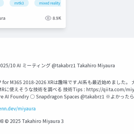
rtk3
mrtk3
xr
mixed reality
unity
snapdragon spaces
think r
ura
8.9K
0 AI ミーティング @takabrz1 Takahiro Miyaura
osoft MVP for M365 2018-2026 XRは趣味です.AI系も最近
技術を調べる 技術Tips : https://qiita.com/miyaura
zure AI Foundry ○ Snapdragon Spaces @takab
zenn.dev/miyaura
2025 Takahiro Miyaura 3