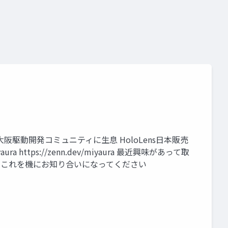
eality a3
始めました。 大阪駆動開発コミュニティに生息 HoloLens日本販売
 https://zenn.dev/miyaura 最近興味があって取
rz1 ※よかったらこれを機にお知り合いになってください