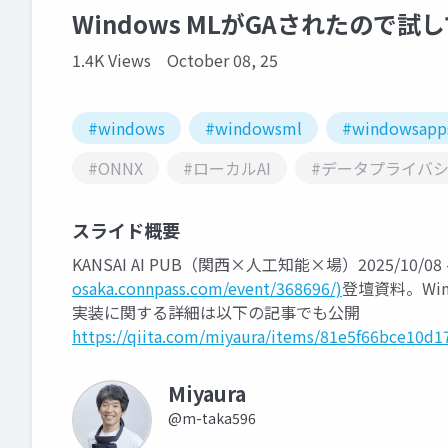
Windows MLがGAされたので試
1.4K Views
October 08, 25
#windows
#windowsml
#windowsapp
#ONNX
#ローカルAI
#データプライバ
スライド概要
KANSAI AI PUB（関西×人工知能×場）2025/10/08 #
osaka.connpass.com/event/368696/)
登壇資料。Wi
実装に関する詳細は以下の記事でも公開
https://qiita.com/miyaura/items/81e5f66bce10d1
Miyaura
@m-taka596