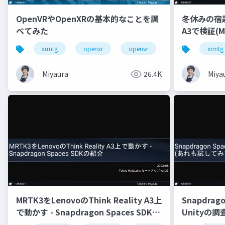
OpenVRやOpenXRの基本的なことを調
冬休みの宿題 -
べてみた
A3で検証(M
xrmtg
openxr
openvr
hololens
xrmtg
Miyaura
26.4K
Miya
MRTK3をLenovoのThink Reality A3上
Snapdragon
で動かす - Snapdragon Spaces SDKの
Unityの
紹介