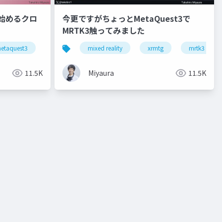
 3で始めるクロ
今更ですがちょっとMetaQuest3で
MRTK3触ってみました
reality a3
etaquest3
snapdragonspaces
mixed reality
xrkaigi
xrmtg
mrtk3
11.5K
Miyaura
11.5K