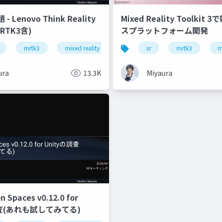
 Lenovo Think Reality
Mixed Reality Toolkit
RTK3含)
スプラットフォーム開発
mrtk3
mixed reality
snapdragon spaces
xr
mrtk3
thinki 
m
ura
13.3K
Miyaura
 Spaces v0.12.0 for
調査(あれも試してみてる)