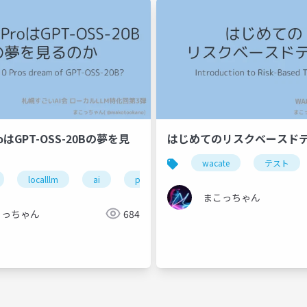
ProはGPT-OSS-20Bの夢を見
はじめてのリスクベースド
wacate
テスト
localllm
ai
pixel10pro
まこっちゃん
こっちゃん
684