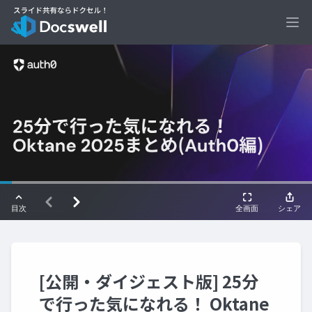
Ope
[公開・ダイジェスト版] 25分
で行った気になれる！ Oktane