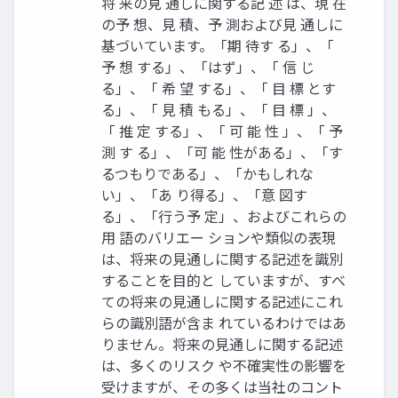
将 来の⾒ 通しに関する記 述 は、現 在
の予 想、⾒ 積、予 測および⾒ 通しに
基づいています。「期 待す る」、「
予 想 する」、「はず」、「 信 じ
る」、「 希 望 する」、「 ⽬ 標 とす
る」、「 ⾒ 積 もる」、「 ⽬ 標 」、
「 推 定 する」、「 可 能 性 」、「 予
測 す る」、「可 能 性がある」、「す
るつもりである」、「かもしれな
い」、「あ り得る」、「意 図す
る」、「⾏う予 定」、およびこれらの
⽤ 語のバリエー ションや類似の表現
は、将来の⾒通しに関する記述を識別
することを⽬的と していますが、すべ
ての将来の⾒通しに関する記述にこれ
らの識別語が含ま れているわけではあ
りません。将来の⾒通しに関する記述
は、多くのリスク や不確実性の影響を
受けますが、その多くは当社のコント