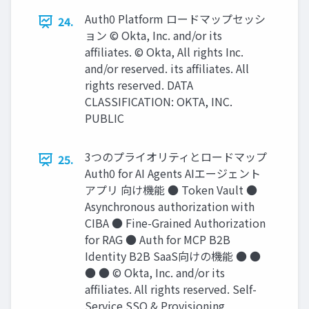
Auth0 Platform ロードマップセッシ
24.
ョン © Okta, Inc. and/or its
afﬁliates. © Okta, All rights Inc.
and/or reserved. its afﬁliates. All
rights reserved. DATA
CLASSIFICATION: OKTA, INC.
PUBLIC
3つのプライオリティとロードマップ
25.
Auth0 for AI Agents AIエージェント
アプリ 向け機能 ● Token Vault ●
Asynchronous authorization with
CIBA ● Fine-Grained Authorization
for RAG ● Auth for MCP B2B
Identity B2B SaaS向けの機能 ● ●
● ● © Okta, Inc. and/or its
afﬁliates. All rights reserved. Self-
Service SSO & Provisioning