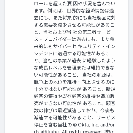
ロールを超えた要 因や状況を含んでい
ます。例えば、世界的な経済情勢は過
去にも、また将来 的にも当社製品に対
する需要を減少させる可能性があるこ
と、当社および当 社の第三者サービ
ス‧プロバイダーは過去にも、また将
来的にもサイバーセ キュリティ‧イン
シデントに遭遇する可能性があるこ
と、当社の事業が過去 に経験したよう
な成⻑レベルを管理または維持できな
い可能性があること、 当社の財源は、
競争上の地位を維持‧向上させるのに
⼗分ではない可能性が あること、新規
顧客の獲得や既存顧客の維持や追加販
売ができない可能性が あること、顧客
数の伸びは最近減速しており、今後も
減速する可能性がある こと、サービス
停⽌を含む当社の © Okta, Inc. and/or
its afﬁliates. All rights reserved. 技術