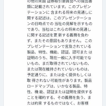
の他の⽶国 証券取引委員会への提出書
類に記載されています。このプレゼン
テーションに 含まれる将来の⾒通しに
関する記述は、このプレゼンテーショ
ンの⽇時点での 当社の⾒解を⽰すもの
であり、当社はこれらの将来の⾒通し
に関する記述を更 新する義務を負わ
ず、またその意図もありません。 この
プレゼンテーションで⾔及されている
製品、特性、機能、認証、認可また は
証明のうち、現在⼀般に⼊⼿可能でな
いもの、まだ取得されていないもの、
または現在維持されていないものは、
予定通りに、または全く提供もしくは
取 得されない可能性があります。製品
ロードマップは、いかなる製品、特
性、機 能、認証または証明を提供する
ことを確約する、その義務を負う、ま
たは約束 するものではなく、お客様