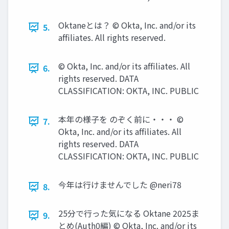
Oktaneとは？ © Okta, Inc. and/or its
5.
afﬁliates. All rights reserved.
© Okta, Inc. and/or its afﬁliates. All
6.
rights reserved. DATA
CLASSIFICATION: OKTA, INC. PUBLIC
本年の様⼦を のぞく前に‧‧‧ ©
7.
Okta, Inc. and/or its afﬁliates. All
rights reserved. DATA
CLASSIFICATION: OKTA, INC. PUBLIC
今年は⾏けませんでした @neri78
8.
25分で⾏った気になる Oktane 2025ま
9.
とめ(Auth0編) © Okta, Inc. and/or its