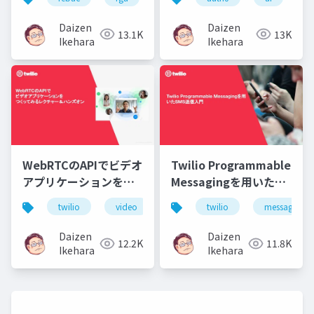
Access Controlとは？
アクセス制御：ReBAC
で実現するデータ保護
Daizen
Daizen
13.1K
13K
Ikehara
Ikehara
WebRTCのAPIでビデオ
Twilio Programmable
アプリケーションをつ
Messagingを用いた
くってみるレクチャー
SMS送信入門
twilio
video
webrtc
twilio
api
messaging
＆ハンズオン
Daizen
Daizen
12.2K
11.8K
Ikehara
Ikehara