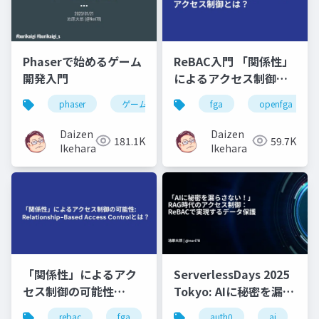
Phaserで始めるゲーム
ReBAC入門 「関係性」
開発入門
によるアクセス制御と
は？
phaser
ゲーム
fga
openfga
Daizen
Daizen
181.1K
59.7K
Ikehara
Ikehara
「関係性」によるアク
ServerlessDays 2025
セス制御の可能性
Tokyo: AIに秘密を漏ら
Relationship-Based
さない！」RAG時代の
rebac
fga
auth0
auth0
cloud native
ai
au
r