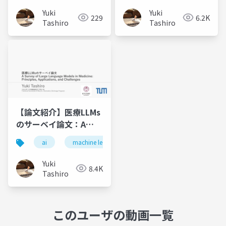
models without
Yuki
Yuki
229
6.2K
human feedback
Tashiro
Tashiro
【論文紹介】医療LLMs
のサーベイ論文：A
Survey of Large
ai
machine learning
deep learning
ai in 
Language Models in
Medicine: Principles,
Yuki
8.4K
Applications, and
Tashiro
Challenges
このユーザの動画一覧