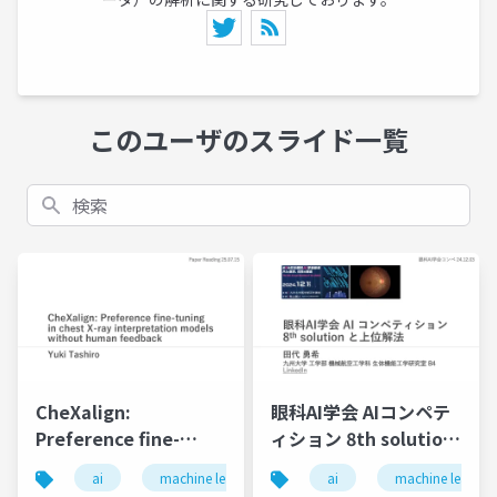
このユーザのスライド一覧
検索
CheXalign:
眼科AI学会 AIコンペテ
Preference fine-
ィション 8th solution
tuning in chest X-ray
と上位解法
ai
machine learning
deep learning
ai
machine learnin
ai in 
interpretation