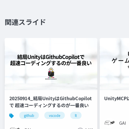
関連スライド
20250914_結局UnityはGithubCopilot
UnityM
で 超速コーディングするのが一番良い
github
vscode
lt
GAI