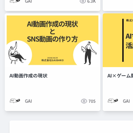
GAI
6.3K
AI動画作成の現状
AI×ゲーム
GAI
705
GAI