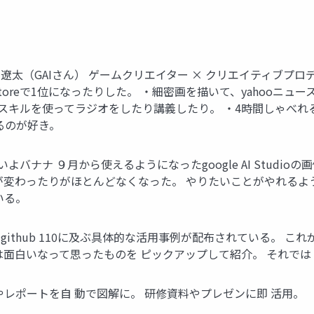
生貝遼太（GAIさん） ゲームクリエイター × クリエイティブプロデ
toreで1位になったりした。 ・細密画を描いて、yahooニュ
したスキルを使ってラジオをしたり講義したり。 ・4時間しゃべ
るのが好き。
a バナナすごいよバナナ ９月から使えるようになったgoogle AI S
が変わったりがほとんどなくなった。 やりたいことがやれるよ
いる。
ithub 110に及ぶ具体的な活用事例が配布されている。 こ
いなって思ったものを ピックアップして紹介。 それでは It’s s
レポートを自 動で図解に。 研修資料やプレゼンに即 活用。