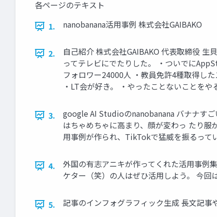
各ページのテキスト
nanobanana活用事例 株式会社GAIBAKO
1.
自己紹介 株式会社GAIBAKO 代表取締役 
2.
ってテレビにでたりした。 ・ついでにAppS
フォロワー24000人 ・教員免許4種取得
・LT会が好き。 ・やったことないことをや
google AI Studioのnanobanan
3.
はちゃめちゃに高まり、顔が変わっ たり服
用事例が作られ、TikTokで猛威を振るって
外国の有志アニキが作ってくれた活用事例集g
4.
ケター（笑）の人はぜひ活用しよう。 今回は面白
記事のインフォグラフィック生成 長文記事や
5.