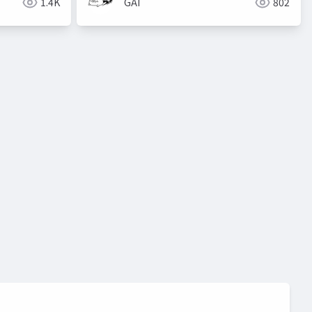
1.4K
GAI
802