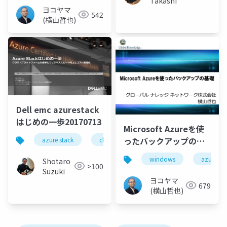
Takashi
ヨコヤマ
542
(横山哲也)
Dell emc azurestack
はじめの一歩20170713
Microsoft Azureを使
ったバックアップの基
azure stack
cloud
hybrid cloud
microsof
礎
windows
azure
Shotaro
>100
Suzuki
ヨコヤマ
679
(横山哲也)