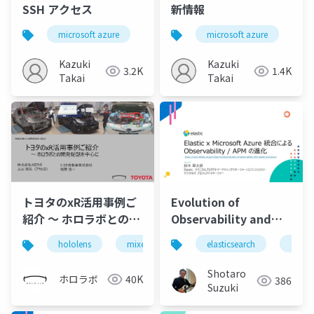
SSH アクセス
新情報
microsoft azure
azure arc
microsoft azure
ssh
rdp
az
Kazuki
Kazuki
3.2K
1.4K
Takai
Takai
Evolution of
トヨタのxR活用事例ご
Observability and
紹介 ～ ホロラボとの開
APM with using
発秘話を中心に (ホロラ
elasticsearch
elasti
hololens
mixed reality
holoconf22
Elastic and Microsoft
ボカンファレンス 2022
Azure
トヨタ自動車株式会社
Shotaro
ホロラボ
40K
386
栢野様 発表スライド)
Suzuki