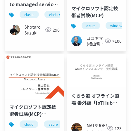
to managed services
マイクロソフト認定技
with elastic on
術者試験(MCP)
elastic
elasticsearch
elastic stack
elastics
azure-final
azure
windows
Shotaro
296
Suzuki
ヨコヤマ
>100
(横山哲
也)
くらう道 オフライン道
場 番外編「IoTHub」
マイクロソフト認定技
「IoTEdge」
術者試験(MCP)
Microsoft Azure
cloud
azure
mcp
MATSUOKA
123