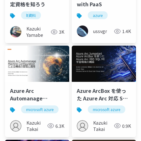
定資格を知ろう
with PaaS
lt資料
azure
Kazuki
ussvgr
1.4K
3K
Yamabe
Azure Arc
Azure ArcBox を使っ
Automanage
た Azure Arc 対応 SQL
Machine
MI 学習環境の構築
microsoft azure
azure arc
microsoft azure
arc enabled infrastruct
az
Configuration による
構成の管理と適用
Kazuki
Kazuki
6.3K
0.9K
Takai
Takai