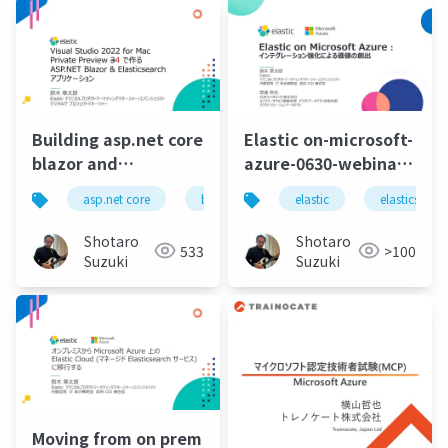
Building asp.net core
Elastic on-microsoft-
blazor and
azure-0630-webinar-
elasticsearch
no-video
asp.net core
blazor
application
elastic
elasticsearc
visual s
elasticsearch using
visual studio 2022 for
Shotaro
Shotaro
533
>100
mac private preview
Suzuki
Suzuki
4
Moving from on prem