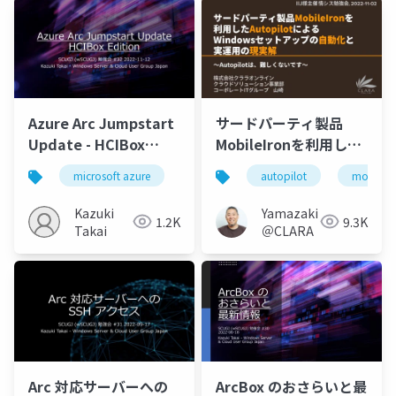
Azure Arc Jumpstart
サードパーティ製品
Update - HCIBox
MobileIronを利用した
Edition
Autopilotによる
microsoft azure
azure arc
autopilot
arcbox
mobileir
hcibo
Windowsセットアップ
の自動化と実運用の現
Kazuki
Yamazaki
1.2K
9.3K
実解
Takai
＠CLARA
Arc 対応サーバーへの
ArcBox のおさらいと最