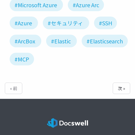
#Microsoft Azure
#Azure Arc
#Azure
#セキュリティ
#SSH
#ArcBox
#Elastic
#Elasticsearch
#MCP
« 前
次 »