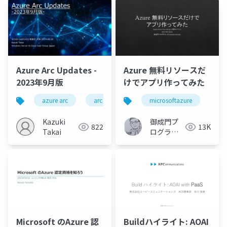
Azure Arc Updates -
Azure 無料リソースだ
2023年9月版
けでアプリ作ってみた
azure arc
arc enabled infrastructures
microsoftazure
extended se
Kazuki
御成門プ
822
13K
Takai
ログラマ
ー
(Tomotaka
Suzuki)
Microsoft のAzure 認
Buildハイライト: AOAI