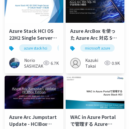
March 2023
Azure Stack HCI OS
Azure ArcBox を使っ
22H2 Single Serverか
た Azure Arc 対応 SQL
らMulti Nodeへの拡
MI 学習環境の構築
azure stack hci
azure arc
microsoft azure
azure arc enabled serve
az
張/Azure Stack HCI
OS 22H2 Single
Norio
Kazuki
6.7K
0.9K
Server to Multi Node
SASHIZAKI
Takai
Extension
Azure Arc Jumpstart
WAC in Azure Portal
Update - HCIBox
で管理する Azure