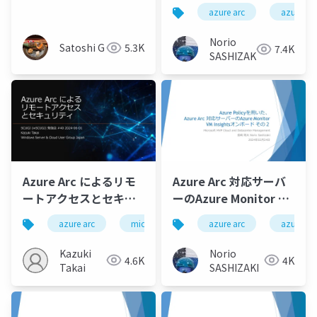
対応版
Azure Automation
azure arc
azure
Update Management
から Azure Update
Norio
Satoshi G
5.3K
7.4K
Managerへの移
SASHIZAKI
行/New features of
Azure Update
Manager, migration
from Azure
Automation Update
Management to
Azure Update
Azure Arc によるリモ
Azure Arc 対応サーバ
Manager
ートアクセスとセキュ
ーのAzure Monitor VM
リティ
Insightsオンボード
azure arc
microsoft azure
azure arc
windows server
azure mo
v2_Azure Monitor VM
Insights onboarding
Kazuki
Norio
4.6K
4K
of Azure Arc-enabled
Takai
SASHIZAKI
servers using Azure
Policy Part 2