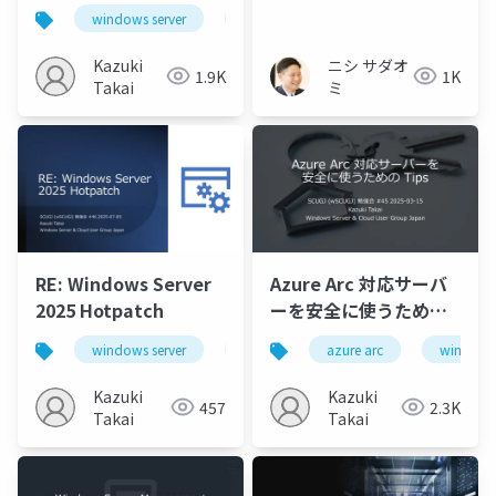
Entra ID の MFA を利用
ルチクラウドことはじ
windows server
windows server 2025
azure arc
する
め〜
Kazuki
ニシ サダオ
1.9K
1K
Takai
ミ
RE: Windows Server
Azure Arc 対応サーバ
2025 Hotpatch
ーを安全に使うための
Tips
windows server
azure arc
azure arc
windows server 2025
windows 
Kazuki
Kazuki
457
2.3K
Takai
Takai