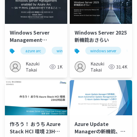
Windows Server
Windows Server 2025
Management
新機能おさらい
enabled by Azure Arc
azure arc
windows server
windows server
windows server 2025
wi
～SA や PAYG と組み合
わせてできること～
Kazuki
Kazuki
1K
31.4K
Takai
Takai
作ろう！ おうち Azure
Azure Update
Stack HCI 環境 23H2
Managerの新機能、