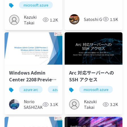
Edition
Stack HCI
microsoft azure
azure arc
arcbox
hcibo
Kazuki
Satoshi G
1.5K
1.2K
Takai
Windows Admin
Arc 対応サーバーへの
Center 2208 Preview
SSH アクセス
とWindows Admin
azure arc
azure portal
microsoft azure
azure stack hci
az
az
Center in Azure
Norio
Kazuki
3.1K
3.2K
SASHIZAKI
Takai