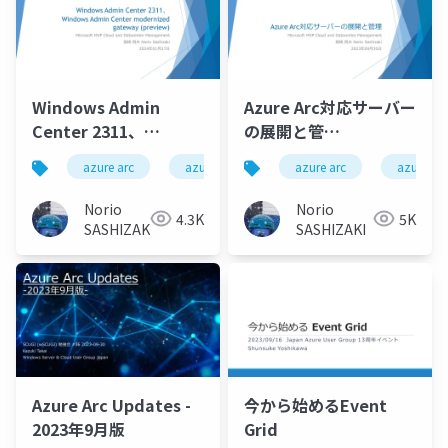
Windows Admin
Azure Arc対応サーバー
Center 2311、
の展開と管
Windows Admin
理/Deployment and
azure arc
azure arc enabled server
azure arc
wac
azure up
Center modernized
Management of
gateway (preview) -
Azure Arc Enabled
Norio
Norio
4.3K
5K
Windows Admin
Servers
SASHIZAKI
SASHIZAKI
Center 2311
Azure Arc Updates -
今から始めるEvent
2023年9月版
Grid