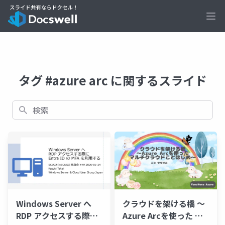
Ope
タグ #azure arc に関するスライド
検索
Windows Server へ
クラウドを架ける橋 〜
RDP アクセスする際に
Azure Arcを使った マ