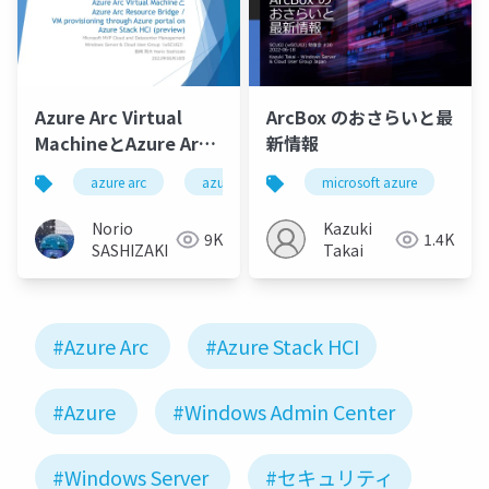
Azure Arc Virtual
ArcBox のおさらいと最
MachineとAzure Arc
新情報
Resource Bridge / VM
azure arc
azure arc resource bridge
microsoft azure
azure arc vir
az
provisioning through
Azure portal on
Norio
Kazuki
9K
1.4K
Azure Stack HCI
SASHIZAKI
Takai
(preview)
#Azure Arc
#Azure Stack HCI
#Azure
#Windows Admin Center
#Windows Server
#セキュリティ