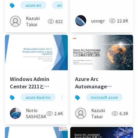
azure arc
arc enabled infrastructures
extended se
Kazuki
ussvgr
22.8K
822
Takai
Windows Admin
Azure Arc
Center 2211と
Automanage
Windows Admin
Machine
azure stack hci
azure arc
microsoft azure
windows admin center
az
Center in Azure：
Configuration による
2023年3月/Windows
構成の管理と適用
Norio
Kazuki
2.4K
6.3K
Admin Center 2211
SASHIZAKI
Takai
and Windows Admin
Center in Azure: