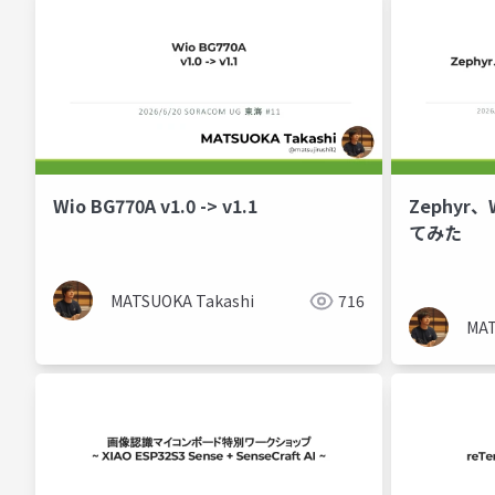
Wio BG770A v1.0 -> v1.1
Zephyr
てみた
MATSUOKA Takashi
716
MAT