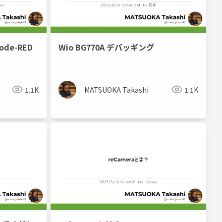
de-RED
Wio BG770A デバッギング
1.1K
MATSUOKA Takashi
1.1K