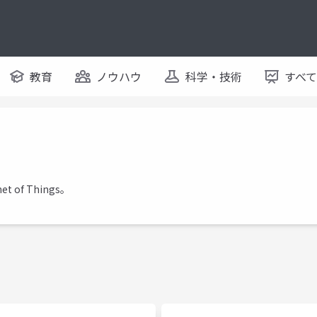
教育
ノウハウ
科学・技術
すべ
et of Things。