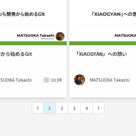
から始めるGit
「XIAOGYAN」への想い
SUOKA Takashi
10.9K
MATSUOKA Takashi
1
2
3
4