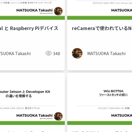
al と Raspberry Piデバイス
reCameraで使われているNo
SUOKA Takashi
348
MATSUOKA Takashi