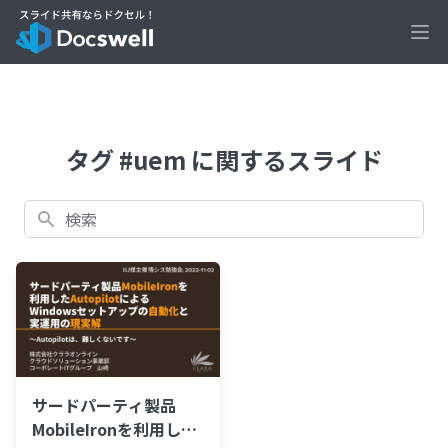
Ope
タグ #uem に関するスライド
検索
サードパーティ製品
MobileIronを利用した