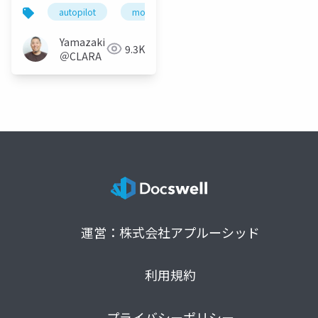
Autopilotによる
autopilot
mobileiron
mdm
uem
Windowsセットアップ
の自動化と実運用の現
Yamazaki
9.3K
実解
＠CLARA
運営：株式会社アプルーシッド
利用規約
プライバシーポリシー