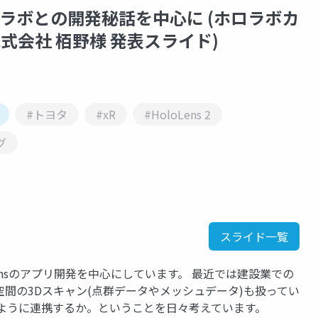
ロラボとの開発秘話を中心に (ホロラボカ
株式会社 栢野様 発表スライド)
#トヨタ
#xR
#HoloLens 2
グ
スライド一覧
oLensのアプリ開発を中心にしています。 最近では建設業での
、空間の3Dスキャン(点群データやメッシュデータ)も扱ってい
のように連携するか。ということを日々考えています。