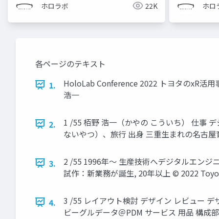
ホロラボ
22K
ホロ
各ページのテキスト
HoloLab Conference 2022 
1.
浩一
1 /55 栢野 浩一（かやの こういち） 仕
2.
ないやつ）、旅行 出身 三重生まれの名古屋育ち © 2022 T
2 /55 1996年～ 生産技術へデジタル
3.
試作：新業務が誕生, 20年以上 © 2022 Toyota Moto
3 /55 レイアウト検討 デザイン レビュー 
4.
ビーグルデータ＠PDM サービス 用品 構成