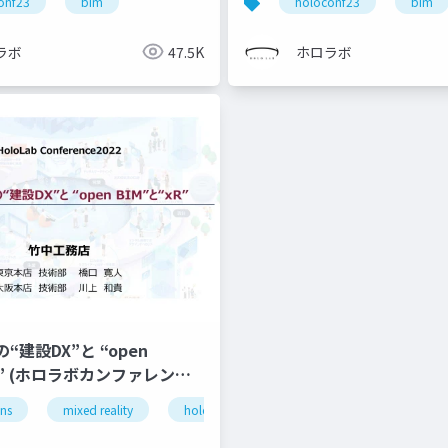
onf23
bim
holoconf23
bim
ラボ
47.5K
ホロラボ
“建設DX”と “open
レンス
式会社竹中工務店 橋口様、川上
ens
mixed reality
holoconf22
イド)