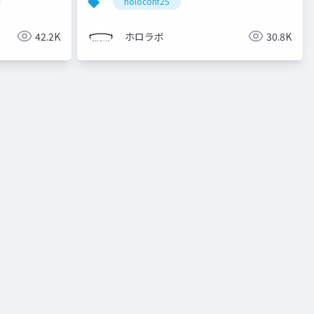
holoconf25
42.2K
ホロラボ
30.8K