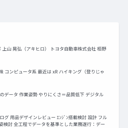
ホロラボ 上山 晃弘（アキヒロ） トヨタ自動車株式会社 栢野
趣味 コンピュータ系 最近は xR ハイキング（登りじゃ
台分のデータ 作業姿勢 やりにくさ＝品質低下 デジタル
ログ 用品デザインレビュー ｴﾝｼﾞﾝ搭載検討 設計 フル
書 荷姿検討 全工程でデータを基準とした業務遂行：デー