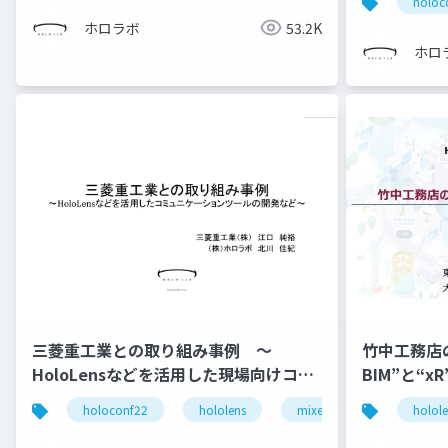
holoc
ホロラボ
53.2K
ホロ
三菱重工業との取り組み事例 ～
⽵中⼯務店の
HoloLensなどを活用した現場向けコミ
BIM”と“xR” (ホロラボカンファ
ュニケーションツールの開発～
2022 株
holoconf22
hololens
mixed reality
holol
様 発表スラ