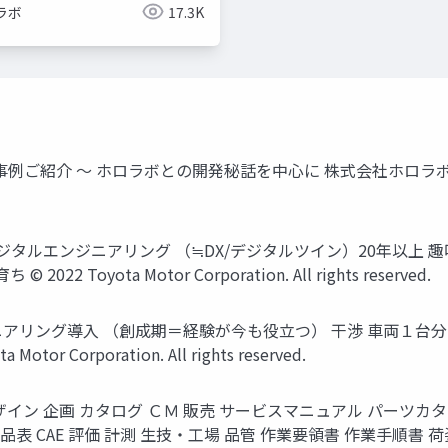
ラボ
17.3K
トヨタのxR活用事例ご紹介 ～ ホロラボとの開発秘話を中心に 株式会社
事 デジタルエンジニアリング （≒DX/デジタルツイン）20年以上 
oyota Motor Corporation. All rights reserved.
エンジニアリング導入 （創成期＝経験が今も役立つ） 干渉 車両１
r Corporation. All rights reserved.
デザイン 企画 カタログ ＣＭ 販売 サービスマニュアル パーツカタ
部品表 CAE 評価 計測 生技・工場 品管 作業要領書 作業手順