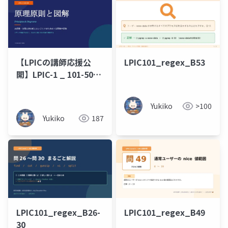
【LPICの講師応援公
LPIC101_regex_B53
開】LPIC-1 _ 101-500
原理原則と図解（未経
験・文系出身の新人エ
Yukiko
>100
ンジニアのための 7 日
Yukiko
187
間集中研修）コマンド
暗記ではなく、なぜそ
う動くのかを図で理解
する編
LPIC101_regex_B26-
LPIC101_regex_B49
30