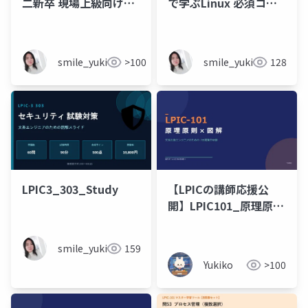
二新卒 現場上級向け】
で学ぶLinux 必須コマ
朝の口頭試問
ンド_202605130236
_Day5_Day4振り返
り 面白きこともなき
smile_yukiko_it
>100
smile_yukiko_it
128
世をおもしろく
LPIC3_303_Study
【LPICの講師応援公
開】LPIC101_原理原則
と図解_7日間研修
smile_yukiko_it
159
Yukiko
>100