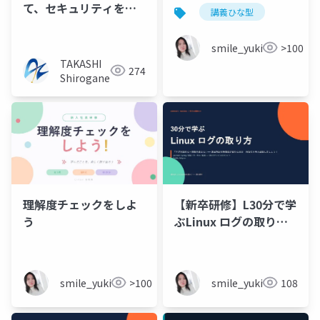
て、セキュリティを強
講義ひな型
化するはずがOSが死ん
だ件
smile_yukiko_it
>100
TAKASHI
274
Shirogane
理解度チェックをしよ
【新卒研修】L30分で学
う
ぶLinux ログの取り方
「ログを読める＝障害
を直せる」── 原因特
定の解像度が変わる30
smile_yukiko_it
>100
smile_yukiko_it
108
分 時短でスキル追加
しましょう！