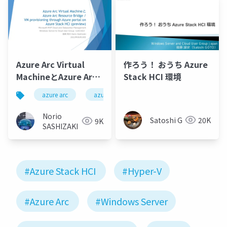
Azure Arc Virtual
作ろう！ おうち Azure
MachineとAzure Arc
Stack HCI 環境
Resource Bridge / VM
azure arc
azure arc resource bridge
azure arc vir
provisioning through
Azure portal on
Norio
Satoshi G
20K
9K
Azure Stack HCI
SASHIZAKI
(preview)
#Azure Stack HCI
#Hyper-V
#Azure Arc
#Windows Server