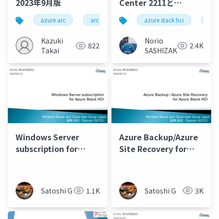
2023年9月版
Center 2211と
Windows Admin
azure arc
arc enabled infrastructures
azure stack hci
extended se
azu
Center in Azure：
2023年3月/Windows
Kazuki
Norio
822
2.4K
Admin Center 2211
Takai
SASHIZAKI
and Windows Admin
Center in Azure:
March 2023
Windows Server
Azure Backup/Azure
subscription for
Site Recovery for
Azure Stack HCI
Azure Stack HCI
Satoshi G
1.1K
Satoshi G
3K