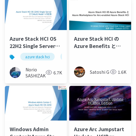
Azure Stack HCI OS
Azure Stack HCI の
22H2 Single Serverか
Azure Benefits と
らMulti Nodeへの拡
Azure Marketplace
azure stack hci
azure arc
azure arc enabled serve
張/Azure Stack HCI
for Arc-enabled
OS 22H2 Single
Azure Stack HCI
Norio
Satoshi G
1.6K
6.7K
Server to Multi Node
SASHIZAKI
Extension
Windows Admin
Azure Arc Jumpstart