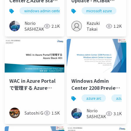
CenterとAzure Stack
Update - HCIBox
HCI OS 22H2 /
Edition
windows admin center
azure stack hci
microsoft azure
az
Windows Admin
Center and Azure
Norio
Kazuki
2.1K
1.2K
Stack HCI OS 22H2
SASHIZAKI
Takai
WAC in Azure Portal
Windows Admin
で管理する Azure
Center 2208 Preview
Stack HCI
とWindows Admin
azure arc
azure por
Center in Azure
Norio
Satoshi G
1.5K
3.1K
SASHIZAKI