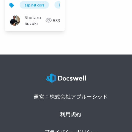
elasticsearch
asp.net core
blazor
application
visual s
elasticsearch using
visual studio 2022 for
Shotaro
533
mac private preview
Suzuki
4
運営：株式会社アプルーシッド
利用規約
プライバシーポリシー