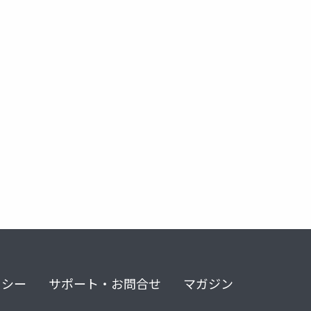
c enabled infrastructures
arc enabled services
kubernetes
 mi
sql managed instance
sql server
リシー
サポート・お問合せ
マガジン