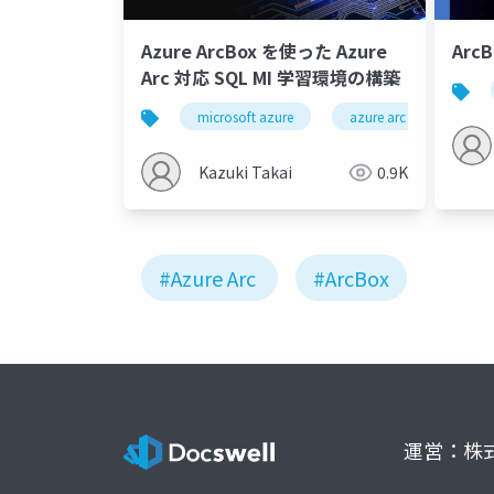
Azure ArcBox を使った Azure
Ar
Arc 対応 SQL MI 学習環境の構築
microsoft azure
azure arc
arcb
Kazuki Takai
0.9K
#Azure Arc
#ArcBox
運営：株