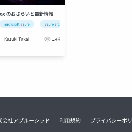
cBox のおさらいと最新情報
microsoft azure
azure arc
arcbox
devops
ar
ox
dataops
arc enabled services
kubernetes
sql
Kazuki Takai
1.4K
式会社アプルーシッド
利用規約
プライバシーポ