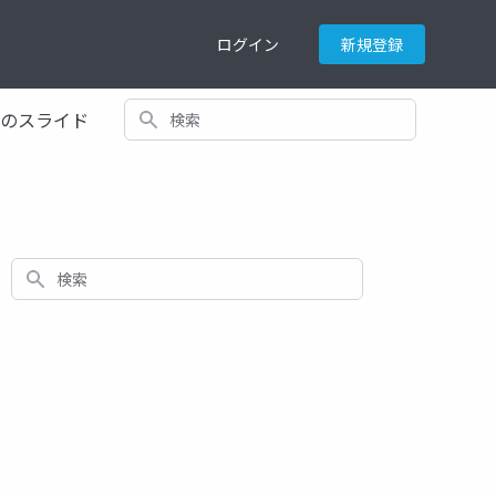
ログイン
新規登録
検索
てのスライド
検索