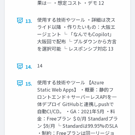
果は― ・想定コスト ・デモ 12
使用する技術やツール ・詳細は次ス
13.
ライド以降 ・作りたいもの：大阪エ
ージェント └ 「なんでもCopilot」
大阪回で配布 └ プルダウンから方言
を選択可能 └ レスポンシブ対応 13
14
14.
使用する技術やツール 【Azure
15.
Static Web Apps】 ・概要：静的フ
ロントエンド＋サーバーレスAPIを一
体デプロイ GitHubと連携しpushで
自動CI/CD。 ・GA：2021年5月 ・料
金：Freeプラン ＄0/月 Standardプラ
ン $9/月 └ Standardは99.95%のSLA
・制約：Freeプランは同一リージョ