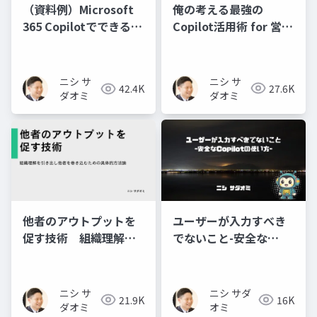
俺の考える最強の
（資料例）Microsoft
Copilot活用術 for 営業
365 Copilotでできるこ
マン～M365 Copilotが
と
もたらす新しい営業ス
タイル～
ニシ サ
ニシ サ
27.6K
42.4K
ダオミ
ダオミ
他者のアウトプットを
ユーザーが入力すべき
促す技術 組織理解を
でないこと-安全な
引き出し他者を巻き込
Copilotの使い方-
むための具体的方法論
ニシ サ
ニシ サダ
21.9K
16K
ダオミ
オミ