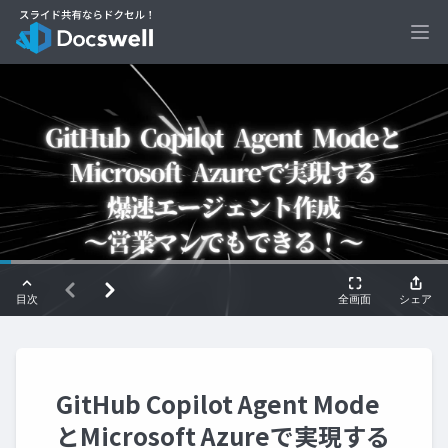
Ope
GitHub Copilot Agent Mode
とMicrosoft Azureで実現する