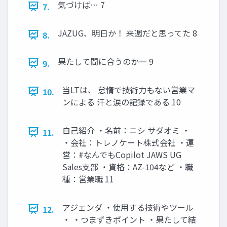
気づけば… 7
7.
JAZUG、明日か！ 来週だと思ってた 8
8.
果たして間に合うのか― 9
9.
当LTは、 怠惰で技術力もない営業マ
10.
ンによる 汗と涙の記録である 10
自己紹介 ・名前：ニシ サダオミ ・
11.
・会社：トレノケート株式会社 ・運
営：#なんでもCopilot JAWS UG
Sales支部 ・資格：AZ-104など ・職
種：営業職 11
アジェンダ ・使用する技術やツール
12.
・ ・つまずきポイント ・果たして結