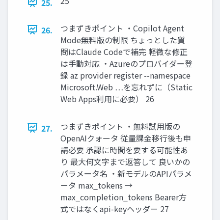
25
25.
つまずきポイント ・Copilot Agent
26.
Mode無料版の制限 ちょっとした質
問はClaude Codeで補完 軽微な修正
は手動対応 ・Azureのプロバイダー登
録 az provider register --namespace
Microsoft.Web …を忘れずに（Static
Web Apps利用に必要） 26
つまずきポイント ・無料試用版の
27.
OpenAIクォータ 従量課金移行後も申
請必要 承認に時間を要する可能性あ
り 最大何文字まで返答して 良いかの
パラメータ名 ・新モデルのAPIパラメ
ータ max_tokens →
max_completion_tokens Bearer方
式ではなくapi-keyヘッダー 27