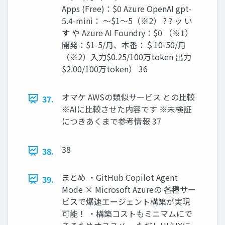
Apps (Free)：$0 Azure OpenAI gpt-
5.4-mini： 〜$1〜5（※2） ? ? ッ い
す や Azure AI Foundry：$0 （※1）
開発：$1-5/月、本番：＄10-50/月
（※2）入力$0.25/100万token 出力
$2.00/100万token） 36
オマケ AWSの類似サービス との比較
37.
※AIに比較させた内容です ※未検証
につきあくまで参考情報 37
38
38.
まとめ ・GitHub Copilot Agent
39.
Mode × Microsoft Azureの 各種サー
ビスで爆速エージェント構築が実現
可能！ ・構築コストもミニマムにで