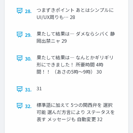
つまずきポイント あとはシンプルに
28.
UI/UX周りも… 28
果たして結果は― ダメならシバく 静
29.
岡出禁ニャ 29
果たして結果は― なんとかギリギリ
30.
形にできました！ 所要時間 4時
間！！ （あさの5時～9時） 30
31
31.
標準語に加えて 5つの関西弁を 選択
32.
可能 選んだ方言により ステータスを
表す メッセージも 自動変更 32