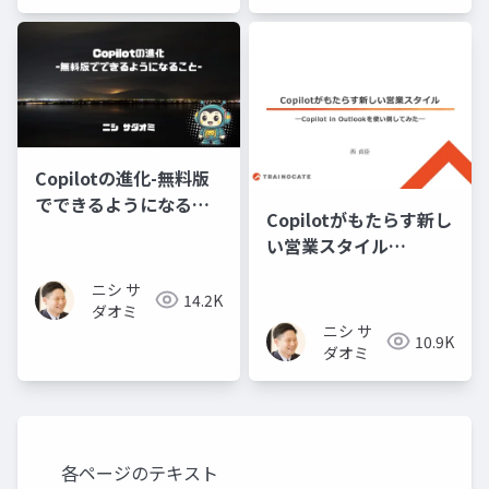
Copilotの進化-無料版
でできるようになるこ
Copilotがもたらす新し
と-
い営業スタイル
―Copilot in Outlook
ニシ サ
を使い倒してみた―
14.2K
ダオミ
ニシ サ
10.9K
ダオミ
各ページのテキスト