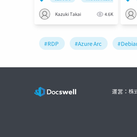
Kazuki Takai
4.6K
#RDP
#Azure Arc
#Debia
運営：株