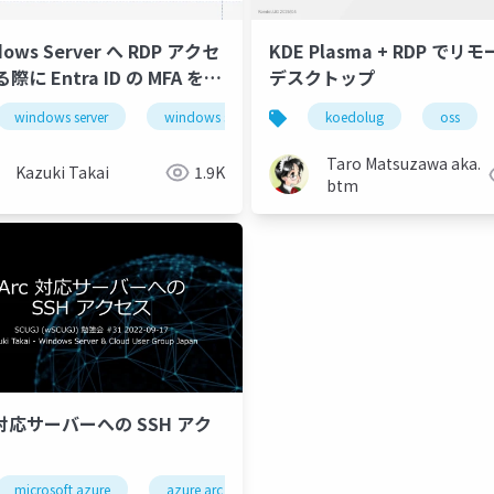
dows Server へ RDP アクセ
KDE Plasma + RDP でリ
際に Entra ID の MFA を利
デスクトップ
る
windows server
windows server 2025
koedolug
azure arc
oss
mfa
Taro Matsuzawa aka.
Kazuki Takai
1.9K
btm
 対応サーバーへの SSH アク
ows server
microsoft azure
ssh
azure arc
rdp
windows admin center
ssh
rdp
remote de
remo