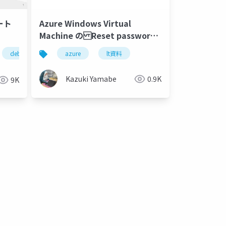
モート
Azure Windows Virtual
Machine の Reset password
の挙動を確認してみる
debian
entra id
kde
azure
microsoft azure
lt資料
Kazuki Yamabe
0.9K
9K
sktop
te access
remote access
linux
arc enabled servers