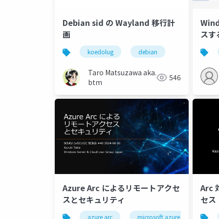
Debian sid の Wayland 移行計
Win
画
スする
用す
koedolug
debian
Taro Matsuzawa aka.
546
btm
Azure Arc によるリモートアクセ
Arc
スとセキュリティ
セス
azure arc
microsoft azure
wind