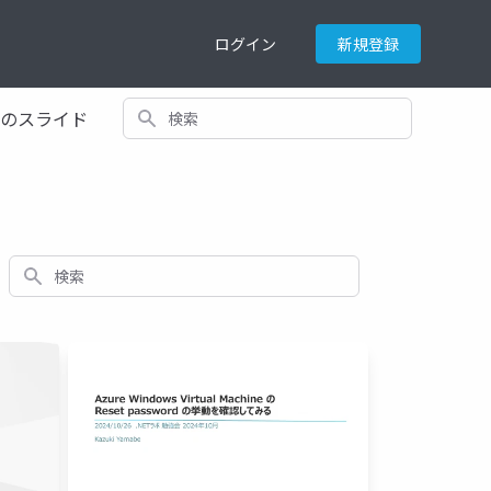
ログイン
新規登録
検索
てのスライド
検索