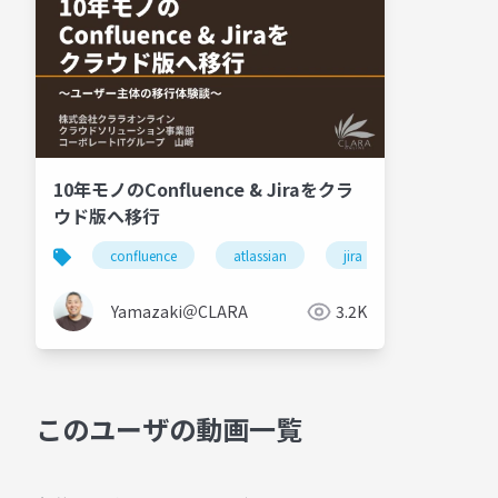
10年モノのConfluence & Jiraをクラ
ウド版へ移行
confluence
atlassian
jira
Yamazaki＠CLARA
3.2K
このユーザの動画一覧