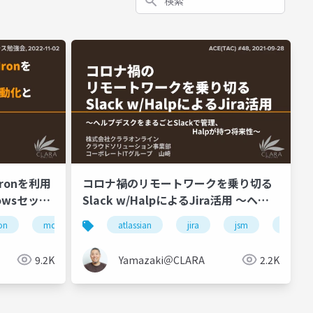
ronを利用
コロナ禍のリモートワークを乗り切る
dowsセット
Slack w/HalpによるJira活用 ～ヘル
現実解
プデスクをまるごとSlackで管理、
on
mdm
uem
atlassian
ivanti neurons for mdm
jira
jsm
halp
Halpが持つ将来性～
9.2K
Yamazaki＠CLARA
2.2K