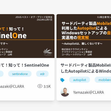
！知って！SentinelOne
サードパーティ製品MobileI
したAutopilotによるWin
sentinelone
edr
xdr
ngav
epp
アップの自動化と実運用の
autopilot
mobileir
mazaki＠CLARA
3.5K
Yamazaki＠CLARA