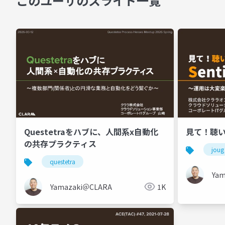
このユーザのスライド一覧
Questetraをハブに、人間系x自動化
見て！聴いて
の共存プラクティス
joug
questetra
Ya
Yamazaki＠CLARA
1K