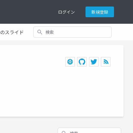
ログイン
新規登録
検索
てのスライド
検索