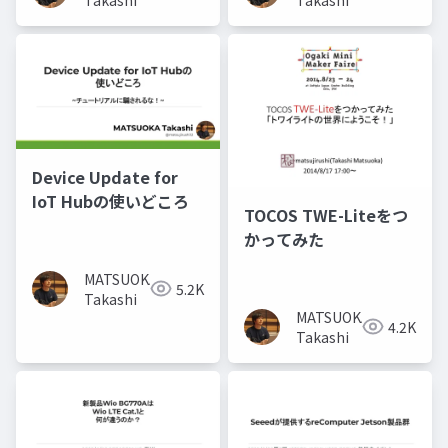
Device Update for
IoT Hubの使いどころ
TOCOS TWE-Liteをつ
かってみた
MATSUOKA
5.2K
Takashi
MATSUOKA
4.2K
Takashi