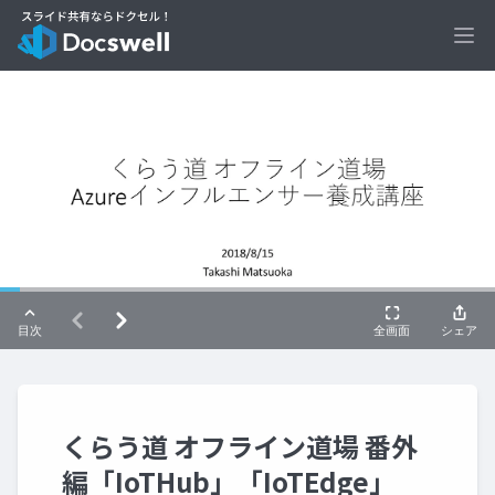
Ope
くらう道 オフライン道場 番外
編「IoTHub」「IoTEdge」