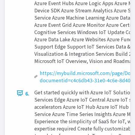
Azure Event Hubs Azure Logic Apps Azure Ma
Device SDK Azure Stream Analytics Azure Sp
Service Azure Machine Learning Azure Data L
Azure Event Grid Azure Monitor Azure Certifi
Cognitive Services Windows IoT Update Co
Azure Data Lake Azure Websites Azure Funct
Support Edge Support IoT Services Data & An
Visualization & Integration Services Build 2
Microsoft IoT Overview, Vision and Roadmap
https://mybuild.microsoft.com/page/Do
documentid=c4c6db43-31e0-4c6e-8d40-3
Get started quickly with Azure IoT Solution
6.
Services Edge Azure IoT Central Azure IoT so
accelerators Azure IoT Hub Azure IoT Hub De
Service Azure Time Series Insights Azure Ma
Experience the simplicity of SaaS for IoT, wi
expertise required Create fully customizable