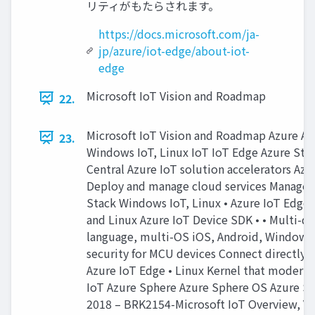
リティがもたらされます。
https://docs.microsoft.com/ja-
jp/azure/iot-edge/about-iot-
edge
Microsoft IoT Vision and Roadmap
22.
Microsoft IoT Vision and Roadmap Azure Az
23.
Windows IoT, Linux IoT IoT Edge Azure Sta
Central Azure IoT solution accelerators Azur
Deploy and manage cloud services Managed
Stack Windows IoT, Linux • Azure IoT Edge
and Linux Azure IoT Device SDK • • Multi-de
language, multi-OS iOS, Android, Windows, 
security for MCU devices Connect directly t
Azure IoT Edge • Linux Kernel that modern
IoT Azure Sphere Azure Sphere OS Azure S
2018 – BRK2154-Microsoft IoT Overview, V