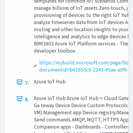
templates for common IoT scenarios Connec
manage billions of IoT assets Zero-touch, ju
provisioning of devices to the right IoT hub 
analyze timeseries data from IoT devices Ad
routing and other location insights to your 
intelligence and analytics to edge devices B
BRK3803 Azure IoT Platform services - The 
developer toolbox
https://mybuild.microsoft.com/page/Do
documentid=b61650c9-2243-45ae-a0f9-f6
Azure IoT Hub
7.
Azure IoT Hub Azure IoT Hub = Cloud Gate
8.
Ga teway Device Device Custom Protocols (C
VM) Management app Device registry/Manag
Send commands AMQP, MQTT, HTTPS Applic
Companion apps - Dashboards - Controllers -