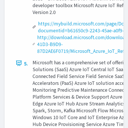
developer toolbox Microsoft Azure IoT Refer
Version 2.0
https://mybuild.microsoft.com/page/Do
documentid=b61650c9-2243-45ae-a0f9-f
http://download.microsoft.com/downloa
41D3-B9D9-
87D2AE6F0719/Microsoft_Azure_IoT_Refer
Microsoft has a comprehensive set of offering
5.
Solutions (SaaS) Azure IoT Central IoT SaaS 
Connected Field Service Field Service SaaS 
Accelerators (PaaS) Azure IoT solution acce
Monitoring Predictive Maintenance Connecte
Platform Services & Device Support Azure S
Edge Azure IoT Hub Azure Stream Analytics 
Spark, Storm, Kafka Microsoft Flow Microso
Windows 10 IoT Core and IoT Enterprise Azu
Hub Device Provisioning Service Azure Time 