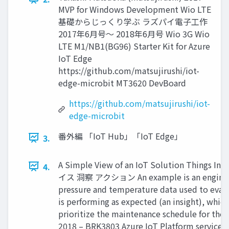
MVP for Windows Development Wio LTE
基礎からじっくり学ぶ ラズパイ電子工作
2017年6月号～ 2018年6月号 Wio 3G Wio
LTE M1/NB1(BG96) Starter Kit for Azure
IoT Edge
https://github.com/matsujirushi/iot-
edge-microbit MT3620 DevBoard
https://github.com/matsujirushi/iot-
edge-microbit
番外編 「IoT Hub」「IoT Edge」
3.
A Simple View of an IoT Solution Things I
4.
イス 洞察 アクション An example is an engine (a
pressure and temperature data used to eval
is performing as expected (an insight), which
prioritize the maintenance schedule for the e
2018 – BRK3803 Azure IoT Platform services