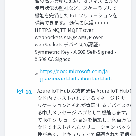
値の高い資産の追跡、オフィス ビルの
使用状況の監視など、スケーラブルで
機能を完備した IoT ソリューションを
構築できます。 通信の保護 • • • • •
HTTPS MQTT MQTT over
webSockets AMQP AMQP over
webSockets デバイスの認証 •
Symmetric Key • X.509 Self-Signed •
X.509 CA Signed
https://docs.microsoft.com/ja-
jp/azure/iot-hub/about-iot-hub
Azure IoT Hub 双方向通信 Azure IoT Hub
10.
ウド内でホストされているマネージド サービス
リケーションとそれが管理す るデバイスの
る中央メッセージ ハブとして機能します。 Azure
て IoT ソ リューションを構築し、何百万もの
ウドでホストされたソリューション バックエ
性が高く、セキュリティで保護された通信を提 