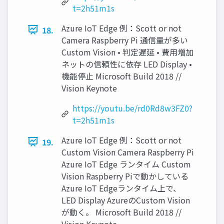
t=2h51m1s
Azure IoT Edge 例：Scott or not
18.
Camera Raspberry Pi 通信量が多い
Custom Vision • 判定遅延 • 費用増加
ネットの信頼性に依存 LED Display •
機能停止 Microsoft Build 2018 //
Vision Keynote
https://youtu.be/rd0Rd8w3FZ0?
t=2h51m1s
Azure IoT Edge 例：Scott or not
19.
Custom Vision Camera Raspberry Pi
Azure IoT Edge ランタイム Custom
Vision Raspberry Piで動かしている
Azure IoT Edgeランタイム上で、
LED Display AzureのCustom Vision
が動く。 Microsoft Build 2018 //
Vision Keynote