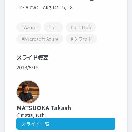
123 Views
August 15, 18
#Azure
#IoT
#IoT Hub
#Microsoft Azure
#クラウド
スライド概要
2018/8/15
MATSUOKA Takashi
@matsujirushi
スライド一覧