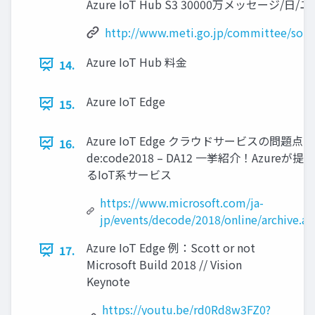
Azure IoT Hub S3 30000万メッセージ/日/
http://www.meti.go.jp/committee/sou
Azure IoT Hub 料金
14.
Azure IoT Edge
15.
Azure IoT Edge クラウドサービスの問題点
16.
de:code2018 – DA12 一挙紹介！Azureが提
るIoT系サービス
https://www.microsoft.com/ja-
jp/events/decode/2018/online/archive.as
Azure IoT Edge 例：Scott or not
17.
Microsoft Build 2018 // Vision
Keynote
https://youtu.be/rd0Rd8w3FZ0?