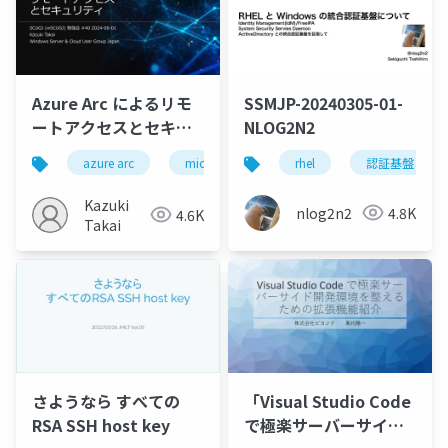
Azure Arc によるリモ
SSMJP-20240305-01-
ートアクセスとセキュ
NLOG2N2
リティ
azure arc
microsoft azure
rhel
windows server
認証基盤
Kazuki
nlog2n2
4.8K
4.6K
Takai
さようなら すべての
「Visual Studio Code
RSA SSH host key
で極楽サーバーサイド