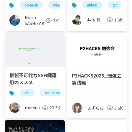
へ、なぜSSH一択なの
github
git
openssh
windows server 2025
か
Norio
井本 賢
1.3K
781
SASHIZAKI
複製不可能なSSH鍵運
P2HACKS2025_勉強会
用のススメ
実践編
ssh
secure enclave
tpm2.0
fido
matsuu
29.3K
あずらた
3.6K