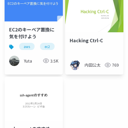
EC2のキーペア置換に
気を付けよう
Hacking Ctrl-C
aws
ec2
ssh
Yuta
3.5K
内田公太
769