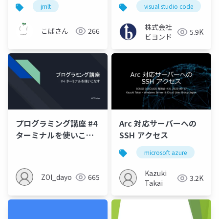
開発環境を整えるため
jmlt
visual studio code
の拡張機能紹介」
株式会社
こばさん
266
5.9K
ビヨンド
プログラミング講座 #4
Arc 対応サーバーへの
ターミナルを使いこな
SSH アクセス
す
microsoft azure
az
Kazuki
ZOI_dayo
665
3.2K
Takai