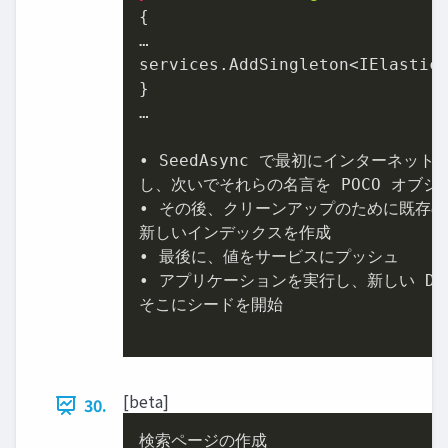
{

…

services.AddSingleton<IElasticS
}

…

• SeedAsync で最初にインターネッ
し、次いでそれらの名⾔を POCO オブジ
• その後、クリーンアップのために既存の
新しいインデックスを作成

• 最後に、値をサービスにプッシュ

• アプリケーションを実⾏し、新しい Dat
そこにシードを開始

[beta]
30.
検索ページの作成
