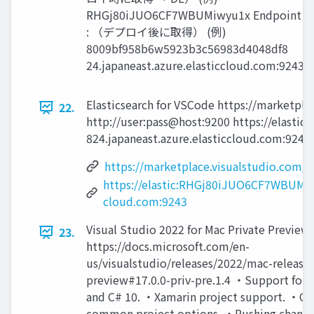
RHGj80iJUO6CF7WBUMiwyu1x Endpoint
: （デプロイ後に取得） (例)
8009bf958b6w5923b3c56983d4048df8
24.japaneast.azure.elasticcloud.com:9243
Elasticsearch for VSCode https://marketpl
22.
http://user:pass@host:9200 https://ela
824.japaneast.azure.elasticcloud.com:9243
https://marketplace.visualstudio.com/
https://elastic:RHGj80iJUO6CF7WBUMi
cloud.com:9243
Visual Studio 2022 for Mac Private Preview 
23.
https://docs.microsoft.com/en-
us/visualstudio/releases/2022/mac-release
preview#17.0.0-priv-pre.1.4 ・Support for 
and C# 10. ・Xamarin project support. ・Co
common project options. ・Pushing change