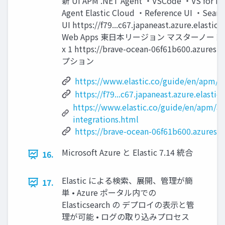
新 UI APM .NET Agent ・VSCode ・VS for ma
Agent Elastic Cloud ・Reference UI ・Sea
UI https://f79...c67.japaneast.azure.elastic
Web Apps 東⽇本リージョン マスターノード x
x 1 https://brave-ocean-06f61b600.azure
プション
https://www.elastic.co/guide/en/apm/a
https://f79...c67.japaneast.azure.elasti
https://www.elastic.co/guide/en/apm/a
integrations.html
https://brave-ocean-06f61b600.azuresta
Microsoft Azure と Elastic 7.14 統合
16.
Elastic による検索、展開、管理が簡
17.
単 • Azure ポータル内での
Elasticsearch の デプロイの表⽰と管
理が可能 • ログの取り込みプロセス