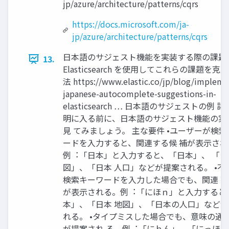
jp/azure/architecture/patterns/cqrs
https://docs.microsoft.com/ja-
jp/azure/architecture/patterns/cqrs
⽇本語のサジェスト機能を実装する際の課題
13.
Elasticsearch を使⽤してこれらの課題を克
法 https://www.elastic.co/jp/blog/impleme
japanese-autocomplete-suggestions-in-
elasticsearch … ⽇本語のサジェストの例 
明に⼊る前に、⽇本語のサジェスト機能の実
⾒ てみましょう。 主な要件 •ユーザーが検
ードを⼊⼒すると、関連する候 補が表⽰され
例︓「⽇本」と⼊⼒すると、「⽇本」、 「⽇
図」、「⽇本 ⼈⼝」などが提案される。 •不
検索キーワードを⼊⼒した場合でも、関連 
が表⽰される。例︓「にほｎ」と⼊⼒すると、
本」、「⽇本 地図」、「⽇本の⼈⼝」など
れる。 •タイプミスした場合でも、意味の通
が提案され る。例︓「にｈん」、「にっほ