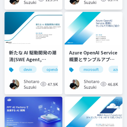
Suzuki
Suzuki
新たな AI 駆動開発の潮
Azure OpenAI Service
流(SWE Agent,
概要とサンプルアプリ
AutoDev,Devin,
等のご紹介
devin
opendevin
azure
microsoft
autodev
azure
GitHub Copilot
Workspace等)
Shotaro
Shotaro
47.9K
46.8K
Suzuki
Suzuki