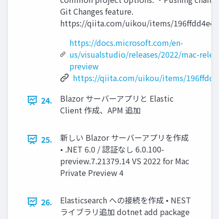
Git Changes feature.
https://qiita.com/uikou/items/196ffdd4ee
https://docs.microsoft.com/en-
us/visualstudio/releases/2022/mac-relea
preview
https://qiita.com/uikou/items/196ffdd
Blazor サーバーアプリと Elastic
24.
Client 作成、APM 追加
新しい Blazor サーバーアプリを作成
25.
• .NET 6.0 / 認証なし 6.0.100-
preview.7.21379.14 VS 2022 for Mac
Private Preview 4
Elasticsearch への接続を作成 • NEST
26.
ライブラリ追加 dotnet add package