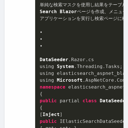
Search
Blazor
ページを作成、メニュー
アプリケーションを実⾏し検索ページに移動
•

•

•

DataSeeder
.
Razor
.
cs
using 
System
.
Threading
.
Tasks
;

using elasticsearch_aspnet_bla
using 
Microsoft
.
AspNetCore
.
Com
namespace
 elasticsearch_aspnet
public
 partial 
class
DataSeede
{

[
Inject
public
 IElasticSearchDataSeede