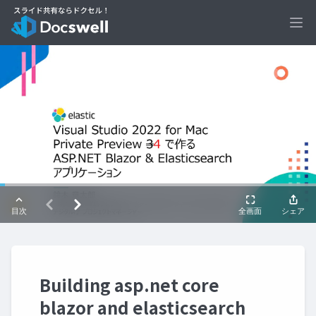
Ope
Building asp.net core
blazor and elasticsearch