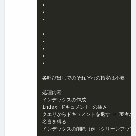
•

•

•

•

•

•

•

•

各呼び出しでのそれぞれの指定は不要

処理内容

インデックスの作成

Index ドキュメント の挿⼊

クエリからドキュメントを返す = 著者名で
名⾔を得る

インデックスの削除（例︓クリーンアップ）