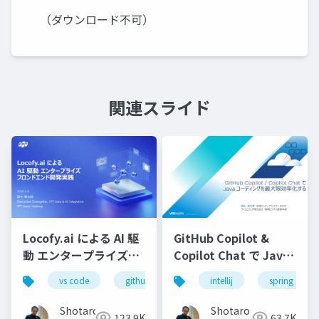
（ダウンロード不可）
関連スライド
Locofy.ai による AI 駆
GitHub Copilot &
動 エンタープライズフ
Copilot Chat で Java
ロンドエンド開発実践-
コーディングを最大限
vs code
github copilot
intellij
gemini
spring starte
locofy.ai
s
効率化する-配布用
Shotaro
Shotaro
123.9K
63.7K