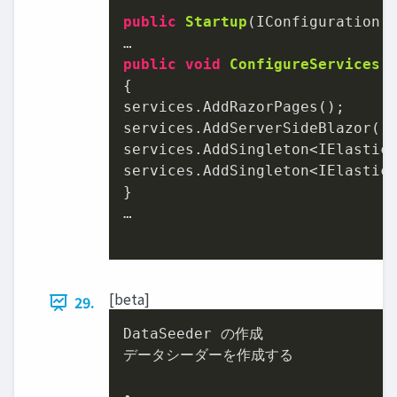
public
Startup
(IConfiguration 
public
void
ConfigureServices
(
{

services.AddRazorPages();

services.AddServerSideBlazor();
services.AddSingleton<IElasticS
services.AddSingleton<IElasticS
}

…

[beta]
29.
DataSeeder の作成

データシーダーを作成する
