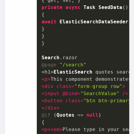
private
async
Task
SeedData
()

await
ElasticSearchDataSeeder
.
}

}

}

Search
.
razor
@page
"/search"
<h1>
ElasticSearch
<
p
>
This component demonstrates
<
div
class
=
"form-group row"
>
<
input
 @
bind
=
"SearchValue"
 />
<
button
class
=
"btn btn-primary
</
div
>
@if
 (
Quotes
 == 
null
)

<
p
>
<
em
>
Please type in your sea