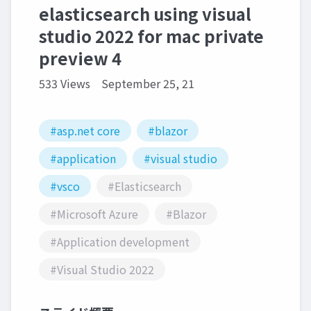
elasticsearch using visual
studio 2022 for mac private
preview 4
533 Views
September 25, 21
#asp.net core
#blazor
#application
#visual studio
#vsco
#Elasticsearch
#Microsoft Azure
#Blazor
#Application development
#Visual Studio 2022