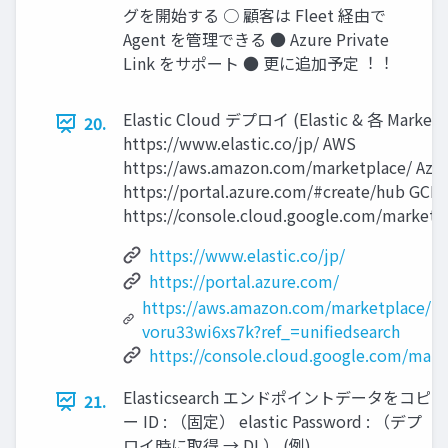
グを開始する ○ 顧客は Fleet 経由で
Agent を管理できる ● Azure Private
Link をサポート ● 更に追加予定︕︕
Elastic Cloud デプロイ (Elastic & 各 Marketpl
20.
https://www.elastic.co/jp/ AWS
https://aws.amazon.com/marketplace/ Azu
https://portal.azure.com/#create/hub GCP
https://console.cloud.google.com/marketp
https://www.elastic.co/jp/
https://portal.azure.com/
https://aws.amazon.com/marketplace/p
voru33wi6xs7k?ref_=unifiedsearch
https://console.cloud.google.com/mark
Elasticsearch エンドポイントデータをコピ
21.
ー ID : （固定） elastic Password : （デプ
ロイ時に取得 → DL） (例)