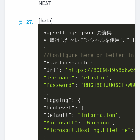
NEST
[beta]
27.
appsettings
.json
 の編集

• 取得したクレデンシャルを使⽤して Elas
//Configure here or better in 
"ElasticSearch": {

"Uri": 
"https://8009bf958b6w59
"Username"
: 
"elastic"
"Password"
: 
"RHGj80iJUO6CF7WBU
},

"Logging": {

"LogLevel": {

"Default": 
"Information"
"Microsoft"
: 
"Warning"
"Microsoft.Hosting.Lifetime"
: 
}
