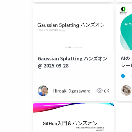
AI
Gaussian Splatting ハンズオン
レー
@ 2025-09-28
Hiroaki Ogasawara
6K