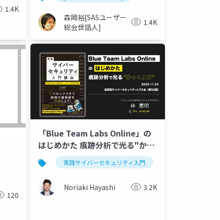
1.4K
森岡裕[SASユーザー
1.4K
総会世話人]
「Blue Team Labs Online」の
はじめかた 痕跡分析で光る"かっ
こよさ"
実践サイバーセキュリティ入門
ブルーチーム
Noriaki Hayashi
3.2K
120