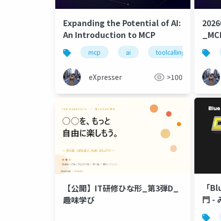
Expanding the Potential of AI:
202
An Introduction to MCP
_M
mcp
ai
toolcalling
han
eXpresser
>100
「Bl
【公開】IT研修ひな形_第3弾D_
門 
趣味学び