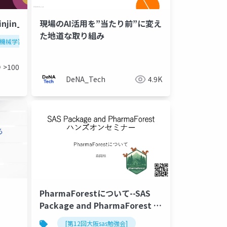
njin_rose_20260615.pptx
現場のAI活用を”当たり前”に変え
た地道な取り組み
機械学習
data分析
>100
DeNA_Tech
4.9K
PharmaForestについて--SAS
Package and PharmaForest ハ
ンズオンセミナー
ステイビジラント
btlo
サイバーセキュリティ
blue t
[第12回大阪sas勉強会]