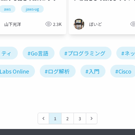
話
FaaSを作ろう
aws
jaws-ug
山下光洋
2.3K
ぼいど
リティ
#Go言語
#プログラミング
#ネ
Labs Online
#ログ解析
#入門
#Cisco
1
2
3