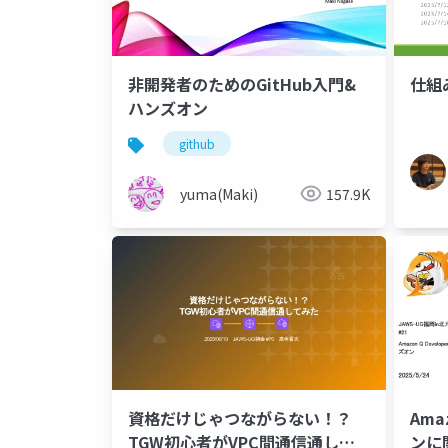
非開発者のためのGitHub入門&
仕組
ハンズオン
github
yuma(Maki)
157.9K
資格だけじゃつながらない！？
Ama
TGW初心者がVPC間通信通して
ンに