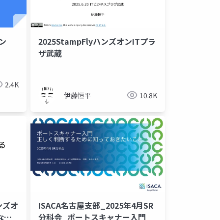
オン
2025StampFlyハンズオンITプラ
ザ武蔵
2.4K
伊藤恒平
10.8K
ンズオ
ISACA名古屋支部_2025年4月SR
な
分科会_ポートスキャナー入門