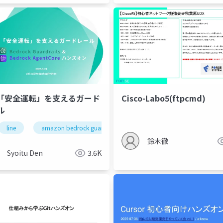
の「安全運転」を支えるガード
Cisco-Labo5(ftpcmd)
ル
line
amazon bedrock guardrails
鈴木徹
Syoitu Den
3.6K