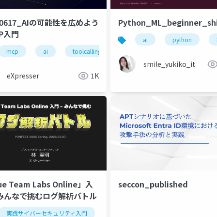
60617_AIの可能性を広めよう
Python_ML_beginner_shi
CP入門
ai
python
dson
mcp
security
ai
toolcalling
handson
security
smile_yukiko_it
eXpresser
1K
ue Team Labs Online」入
seccon_published
- みんなで挑むログ解析バトル
実践サイバーセキュリティ入門
ブルーチーム
stayvigilant