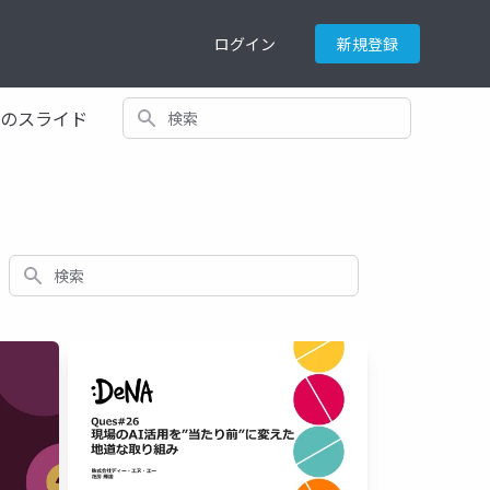
ログイン
新規登録
検索
てのスライド
検索