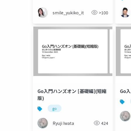
smile_yukiko_it
>100
Go入門ハンズオン [基礎編](短縮
Go
版)
go
Ryuji Iwata
424