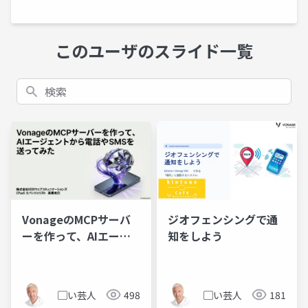
このユーザのスライド一覧
検索
VonageのMCPサーバ
ジオフェンシングで通
ーを作って、AIエージ
知をしよう
ェントから電話やSMS
を送ってみた
▢い芸人
498
▢い芸人
181