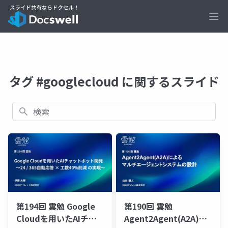
Ope
タグ #googlecloud に関するスライド
検索
第194回 雲勉 Google
第190回 雲勉
Cloudを用いたAIチャ
Agent2Agent(A2A)に