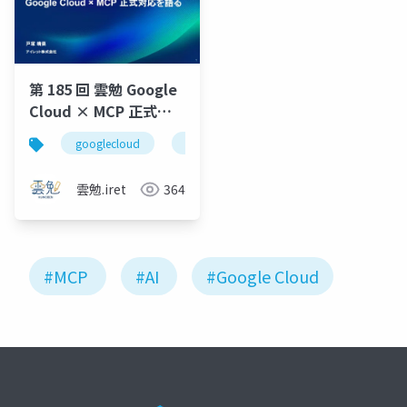
第 185 回 雲勉 Google
Cloud × MCP 正式対
応を語る
googlecloud
ai
mcp
新卒
エン
雲勉.iret
364
#MCP
#AI
#Google Cloud