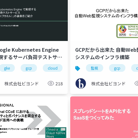
gle Kubernetes Engine
GCPだから出来た 自動Web
実現するサーバ負荷テストサー
システムのインフラ構築
「Fukamill（フカミル）」
gke
gcp
cloud
監視
gcp
側をご紹介』
株式会社ビヨンド
218
株式会社ビヨンド