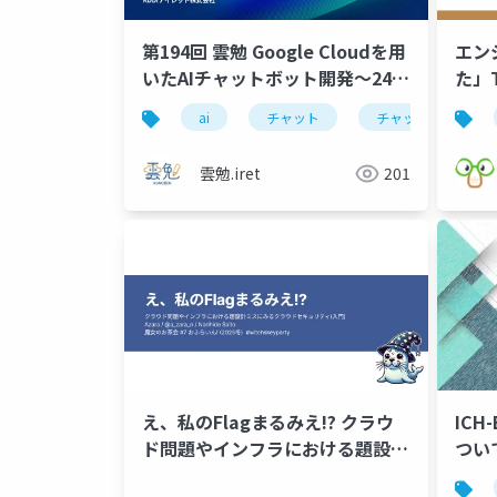
第194回 雲勉 Google Cloudを用
エン
いたAIチャットボット開発〜24 /
た」T
365自動応答 × 工数40%削減 の
ai
チャット
チャットbot
実現〜
雲勉.iret
201
え、私のFlagまるみえ!? クラウ
ICH
ド問題やインフラにおける題設計
つい
ミスにみるクラウドセキュリティ