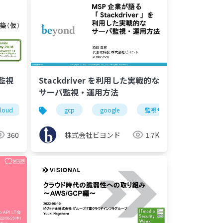
監視
Stackdriver を利用した実戦的な
サーバ監視・運用方法
cloud
サーバー
gcp
google
監視サーバー
cloud
360
株式会社ビヨンド
1.7K