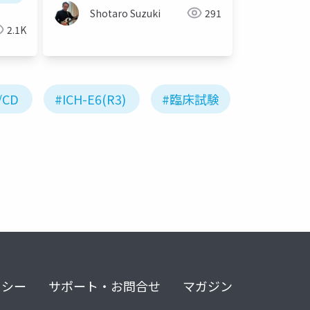
Shotaro Suzuki
291
2.1K
/CD
#ICH-E6(R3)
#臨床試験
リシー
サポート・お問合せ
マガジン