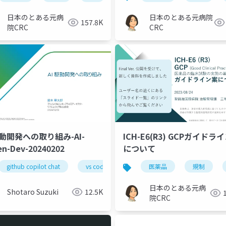
日本のとある元病
日本のとある元病院
157.8K
院CRC
CRC
駆動開発への取り組み-AI-
ICH-E6(R3) GCPガイドラ
en-Dev-20240202
について
bernetes
github copilot chat
gcp
gke
vs code
gen ai
医薬品
postman
規制
日本のとある元病
Shotaro Suzuki
12.5K
院CRC