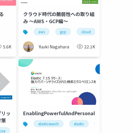
する
クラウド時代の脆弱性への取り組
み 〜AWS・GCP編〜
ython
node
aws
aws
gcp
azure
cloud
gcp
security
5.6K
Yuuki Nagahara
22.1K
ブリッ
EnablingPowerfulAndPersonalizedSearchExper
対策
elasticsearch
elastic
elastic stack
coe
cloud
security