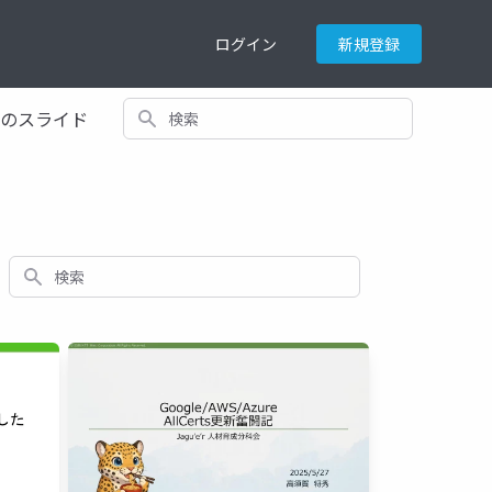
ログイン
新規登録
検索
てのスライド
検索