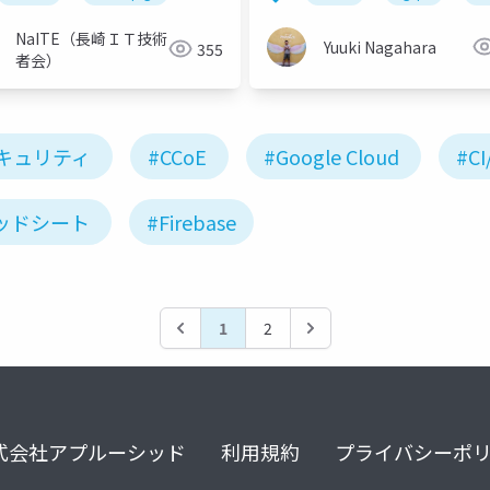
NaITE（長崎ＩＴ技術
Yuuki Nagahara
355
者会）
キュリティ
#CCoE
#Google Cloud
#CI
レッドシート
#Firebase
1
2
式会社アプルーシッド
利用規約
プライバシーポ