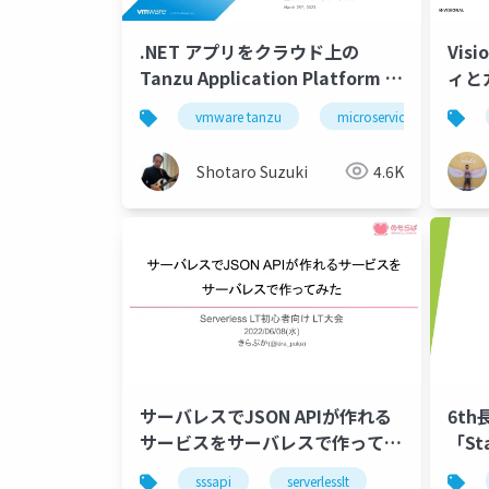
.NET アプリをクラウド上の
Vis
Tanzu Application Platform に
ィと
デプロイしてみよう！-for-.NET
ド活
vmware tanzu
microservices
de
Lab 20230325-fin
Shotaro Suzuki
4.6K
サーバレスでJSON APIが作れる
6t
サービスをサーバレスで作ってみ
「St
た
加し
sssapi
serverlesslt