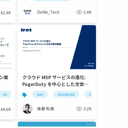
DeNA_Tech
2.4K
42.9K
イン案
クラウド MSP サービスの進化:
PagerDuty を中心とした次世代
監視基盤
locofy.ai
ich
gcp
uizard
aws
臨床試験
figma
cloudpack
ガイドライン
react
iret
react native
google clou
後藤 和貴
3.2K
144.6K