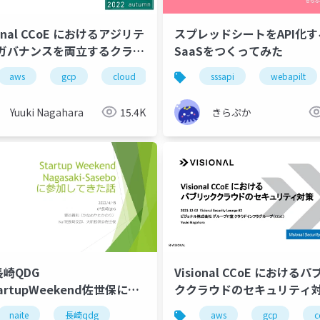
ional CCoE におけるアジリテ
スプレッドシートをAPI化
ガバナンスを両立するクラウ
SaaSをつくってみた
用への挑戦
vsecops
aws
gcp
tanzu application platform
cloud
ccoe
sssapi
.net
java
webapilt
p
Yuuki Nagahara
15.4K
きらぷか
h長崎QDG
Visional CCoE におけるパ
artupWeekend佐世保に参
ククラウドのセキュリティ
てきた」
naite
長崎qdg
aws
gcp
c