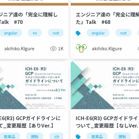
ジニア達の「完全に理解し
エンジニア達の「完全に理
alk #70
た」Talk #68
chatbot
angular
ノウハウ
nx
rust
googlecloud
gcp
angular
firebase
gcp
rust
改善
akihiko.KIgure
1K
akihiko.KIgure
-E6(R3) GCPガイドラインに
ICH-E6(R3) GCPガイドラ
て_変更履歴【ありVer.】
ついて_変更履歴【なしVe
医薬品
規制
ich
gcp
医薬品
臨床試験
規制
ガイ