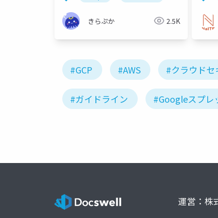
きらぷか
2.5K
#GCP
#AWS
#クラウドセ
#ガイドライン
#Googleスプ
運営：株