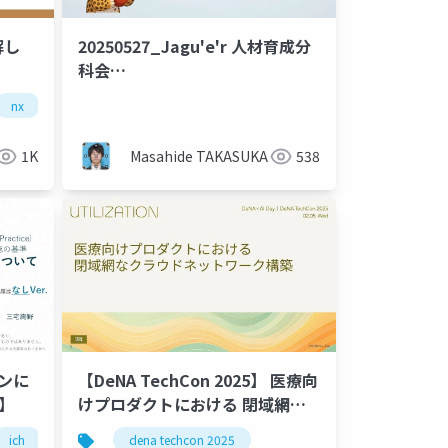
解し
20250527_Jagu'e'r 人材育成分
科会
_GoogleAWSAzureAllCerts更
nx
gcp
firebase
新奮闘記
1K
Masahide TAKASUKA
538
インに
【DeNA TechCon 2025】 医療向
r.】
けプロダクトにおける 閉域網な
クラウドネットワーク構築
ドライン
ich
gcp
dena techcon 2025
臨床試験
ガイドライン