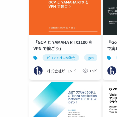
「GCP と YAMAHA RTX1100 を
『Goo
VPN で繋ごう」
で
ビス
ビヨンド社内勉強会
gcp
の裏
株式会社ビヨンド
1.5K