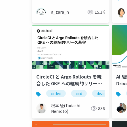
(入門) - 魔女のお茶会 #7 おふら
いん! (2025冬)
a_zara_n
15.3K
CircleCI と Argo Rollouts を統
AI 
合した GKE への継続的リリース
Driv
基盤
circleci
cicd
devops
ku
根本 征(Tadashi
836
Nemoto)