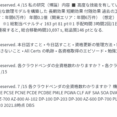
 All Rights Reserved. 4 /15 私の研究（博論）内容 ◼
な数理モデルを構築した 長期効果 短期効果 付随効果 過去
：年間6万件） 年間0.1億（関東エリア：年間6万件）（想定）
s（3.2 h）※1 総割当ペナルティ 163 pt 81 pt※1 手配時間 3
と, 総合移動時間10,697 s, 総品質146 ptとなる.
ll Rights Reserved. 本日話すこと • 今日話すこと • 資格更新
と • All Certs の軌跡 • 各資格取得のエピソード • 勉強方法
 All Rights Reserved. 各クラウドベンダの全資格数わかります
15
l Rights Reserved. 7 /15 各クラウドベンダの全資格数わかりますか？ 
E PCSE PCNE PCDE PCDBE PMLE PGWA CLF AIF SAA SOA DVA
Z-700 AZ-800 AI-102 DP-100 DP-203 DP-300 AZ-600 DP-700 P
220 2021.8時点 DBS