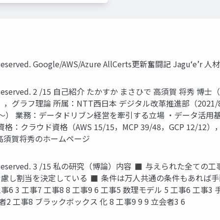
ghts Reserved. Google/AWS/Azure AllCerts更新奮闘記 Jagu‘
ll Rights Reserved. 2 /15 自己紹介 たかすか まさひで 高
グラフ理論 所属：NTT西日本 デジタル改革推進部（2021/8～
4/6～） 業務：データドリブン経営を牽引する立場 ・データ活
格（AWS 15/15，MCP 39/48，GCP 12/12）， Microsof
（2024） 高須賀将秀のホームページ
 All Rights Reserved. 3 /15 私の研究（博論）内容 ◼ 
慮し割当を決定している ◼ 条件は万人共通の条件もあれば手
 工事6 3 工事7 工事8 8 工事9 6 工事5 数理モデル 5 工事6 工事3 
者2 工事8 ブラックボックス 化 8 工事9 9 9 立会者3 6