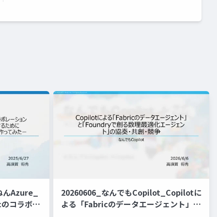
ねんAzure_
20260606_なんでもCopilot_Copilotに
icのコラボレ
よる「Fabricのデータエージェント」と
り身近なもの
「Foundryで創る数理最適化エージェン