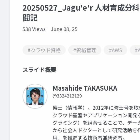
20250527_Jagu'e'r 人材育成分科
闘記
538 Views
June 08, 25
#クラウド資格
#資格管理
#AWS
#
スライド概要
Masahide TAKASUKA
@3324212129
博士（情報学）。2012年に修士号を
クラウド基盤やアプリケーション開発
グラミング）を組合せることで、データ
から社会人ドクターとして研究活動を行
用」を推進する技術者兼研究者。