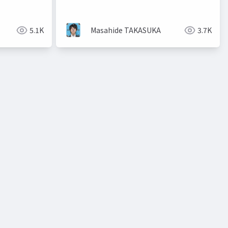
ルート最適化
ト」の協奏・共創・競争
5.1K
Masahide TAKASUKA
3.7K