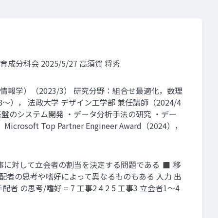
e’r 人材育成分科会 2025/5/27 高須賀 将秀
須賀 将秀 博士（情報学）（2023/3） 研究分野：組合せ最適化，数理
）， 法政大学 デザイン工学部 兼任講師（2024/4
用基盤のシステム開発 ・データ分析手法の研究 ・デー
t Top Partner Engineer Award（2024），
与えられた全ての工事に対して立会者の割当を決定する問題である ◼ 移
配者の思考や嗜好によって異なるものもある 入力 出
手配者 の思考/嗜好 = 7 工事2 4 2 5 工事3 立会者1～4