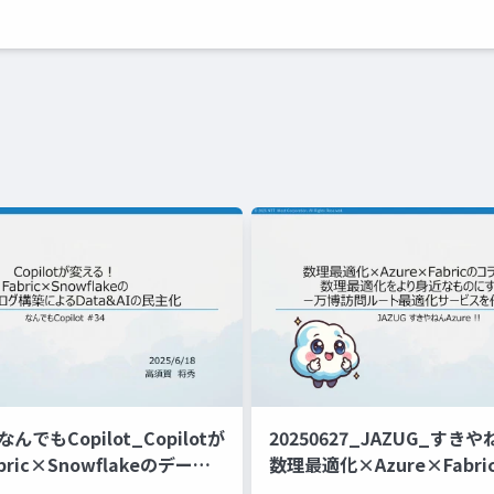
_なんでもCopilot_Copilotが
20250627_JAZUG_すきや
ric×Snowflakeのデータ
数理最適化×Azure×Fabr
によるData&AIの民主化
ーション_数理最適化をよ