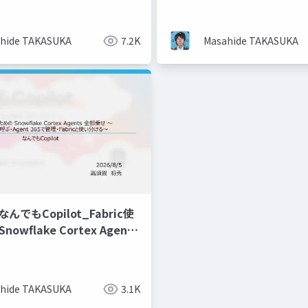
にするために_ー万博訪問
サービスを作ってみたー
hide TAKASUKA
7.2K
Masahide TAKASUKA
_なんでもCopilot_Fabric使
owflake Cortex Agents
opilotから呼ぶ・Agent
・Fabricと使い分ける〜
hide TAKASUKA
3.1K