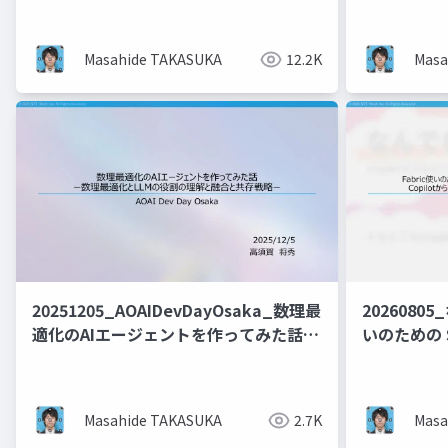
Masahide TAKASUKA
12.2K
Masa
20251205_AOAIDevDayOsaka_数理最
20260805
適化のAIエージェントを作ってみた話ー
いのための Sn
数理最適化とLLMの役割の理解と共存戦
全部乗せ 〜C
略ー
365で管理
Masahide TAKASUKA
2.7K
Masa