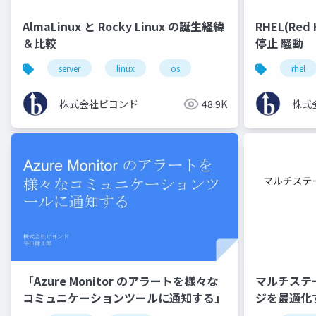
AlmaLinux と Rocky Linux の誕生経緯
RHEL(Re
＆比較
停止 騒動
server
linux
os
rhel
株式会社ビヨンド
48.9K
株式
「Azure Monitor のアラートを様々な
マルチステー
コミュニケーションツールに通知する」
ジを最適化