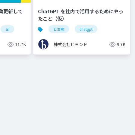
自動更新して
ChatGPT を社内で活用するためにやっ
たこと（仮）
ssl
ビヨ勉
chatgpt
11.7K
株式会社ビヨンド
9.7K