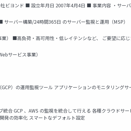
社ビヨンド ■ 設立年月日 2007年4月4日 ■ 事業内容 ・サ
 サーバー構築/24時間365日 のサーバー監視と運用（MSP）
業） ■高負荷・高可用性・低レイテンシなど、 ご要望に応じた 
Webサービス事業）
ud Platform（GCP）の運用監視ツール アプリケーションのモニ
イティブ統合 GCP 、AWS の監視を統合して行える 各種クラウドサービ
開発の効率化 スマートなデフォルト設定