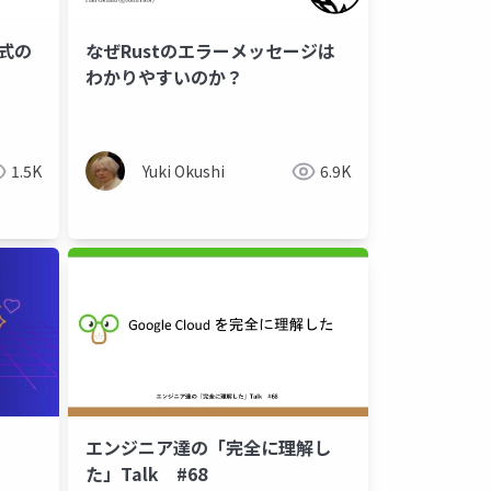
形式の
なぜRustのエラーメッセージは
わかりやすいのか？
int evaluation
rust
1.5K
Yuki Okushi
6.9K
エンジニア達の「完全に理解し
た」Talk #68