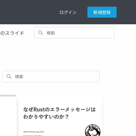
ログイン
新規登録
検索
てのスライド
検索