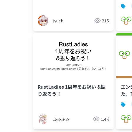
jyuch
215
RustLadies 1周年をお祝い &振
エン
り返ろう！
た」T
ふみふみ
1.4K