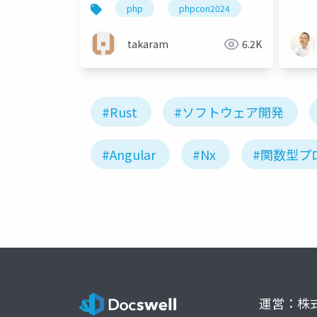
ト (R
php
phpcon2024
takaram
6.2K
#Rust
#ソフトウェア開発
#Angular
#Nx
#関数型プ
運営：株