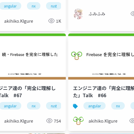
angular
nx
rust
gcp
firebase
ふみふみ
akihiko.KIgure
1K
ジニア達の「完全に理解し
エンジニア達の「完全に理
alk #67
た」Talk #66
angular
nx
rust
firebase
angular
google cloud
nx
akihiko.KIgure
754
akihiko.KIgure