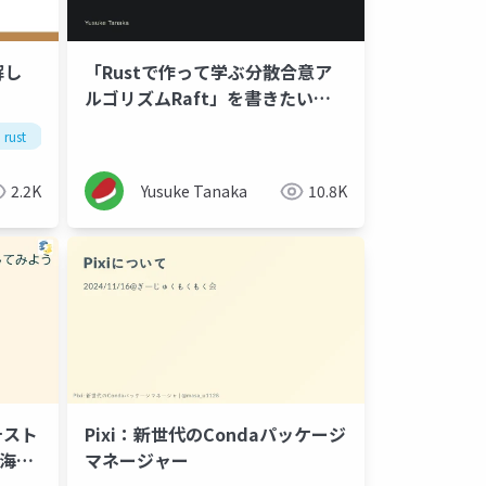
解し
「Rustで作って学ぶ分散合意ア
ルゴリズムRaft」を書きたいと
いう意思表明
rust
完全に理解した
2.2K
Yusuke Tanaka
10.8K
eテスト
Pixi：新世代のCondaパッケージ
東海
マネージャー