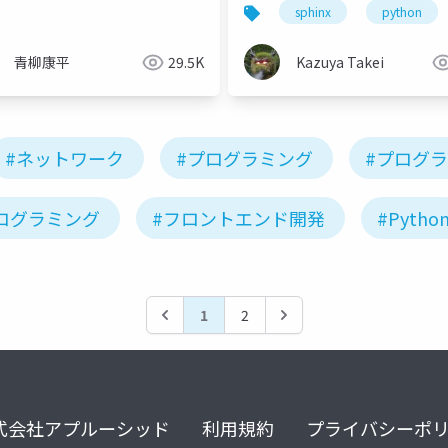
ust.Tokyo2024)
2024
sphinx
python
青柳康平
29.5K
Kazuya Takei
#ネットワーク
#プログラミング
#プログ
ログラミング
#フロントエンド開発
#Pytho
1
2
式会社アプルーシッド
利用規約
プライバシーポ