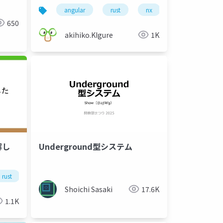
angular
rust
nx
gcp
fir
650
akihiko.KIgure
1K
解し
Underground型システム
rust
firebase
Shoichi Sasaki
17.6K
1.1K