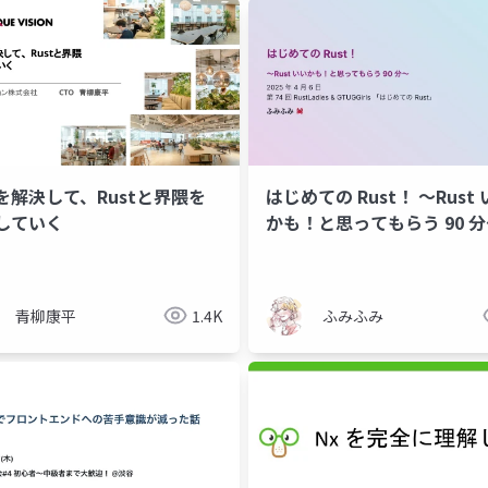
を解決して、Rustと界隈を
はじめての Rust！ 〜Rust いい
していく
かも！と思ってもらう 90 
青柳康平
1.4K
ふみふみ