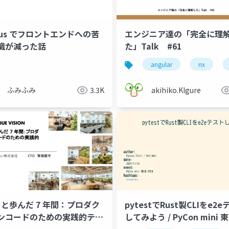
oxus でフロントエンドへの苦
エンジニア達の「完全に理
識が減った話
た」Talk #61
angular
nx
ふみふみ
3.3K
akihiko.KIgure
t と歩んだ 7 年間：プロダク
pytestでRust製CLIをe2
ンコードのための実践的テス
してみよう / PyCon mini 