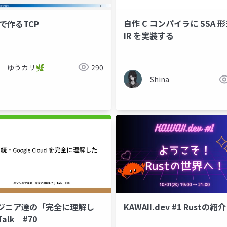
自作 C コンパイラに SSA 
tで作るTCP
IR を実装する
ゆうカリ🌿
290
素因数分解
楕円曲線法
多点評価
ecm
multipo
Shina
ジニア達の「完全に理解し
KAWAII.dev #1 Rustの紹介
alk #70