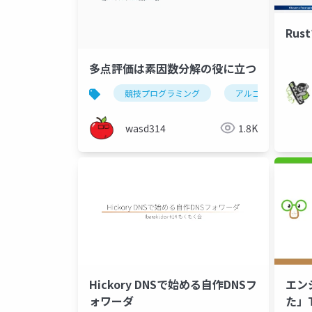
Rus
多点評価は素因数分解の役に立つ
競技プログラミング
アルゴリズム
wasd314
1.8K
Hickory DNSで始める自作DNSフ
エン
ォワーダ
た」T