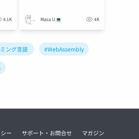
4.1K
Masa U.💻
4K
ラミング言語
#WebAssembly
n
リシー
サポート・お問合せ
マガジン