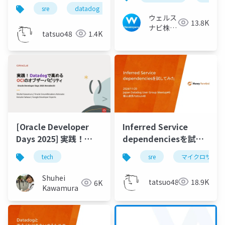
紹介
sre
datadog
ウェルス
13.8K
ナビ株式
tatsuo48
1.4K
会社 技
術広報チ
ーム
[Oracle Developer
Inferred Service
Days 2025] 実践！
dependenciesを試し
Datadogで高める OCI
てみた
tech
sre
マイクロサービ
のオブザーバビリティ
Shuhei
tatsuo48
18.9K
6K
Kawamura