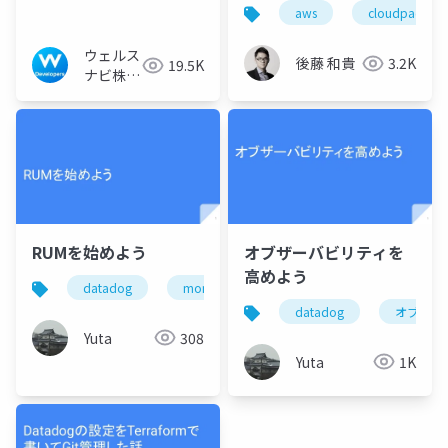
中心とした次世代監視
aws
cloudpack
基盤
ウェルス
後藤 和貴
3.2K
19.5K
ナビ株式
会社 技
術広報チ
ーム
RUMを始めよう
オブザーバビリティを
高めよう
datadog
monitor
datadog
オブザー
Yuta
308
Yuta
1K