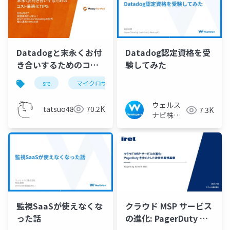
Datadogと末永くお付
Datadog認定資格を受
き合いするためのコス
験してみた
ト最適化TIPS
sre
マイクロサービス
開発チーム
スケー
ウェルス
tatsuo48
70.2K
7.3K
ナビ株式
会社 技術
広報チー
ム
監視SaaSが使えなくな
クラウド MSP サービス
った話
の進化: PagerDuty を