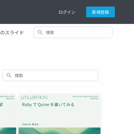
ログイン
新規登録
検索
てのスライド
検索