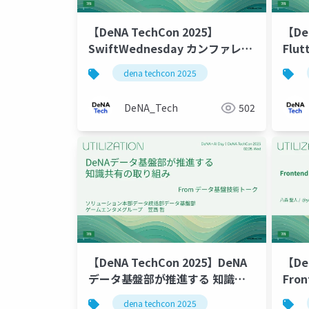
【DeNA TechCon 2025】
【De
SwiftWednesday カンファレン
Fl
スブースの裏側 ~企画から実践ま
態管
dena techcon 2025
での挑戦~
DeNA_Tech
502
【DeNA TechCon 2025】DeNA
【De
データ基盤部が推進する 知識共
Fro
有の取り組み
1年
dena techcon 2025