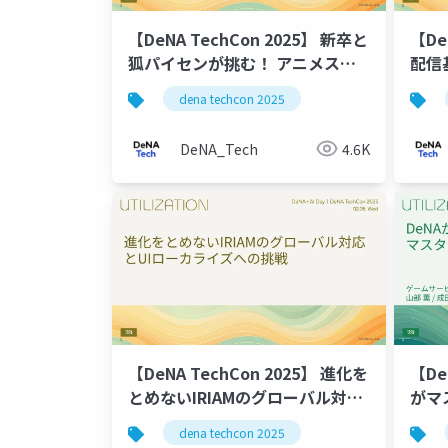
【DeNA TechCon 2025】 新卒と
【De
狐パイセンが挑む！ アニメスタ
配信
ジオDXのPoC開発実践
較検
dena techcon 2025
DeNA_Tech
4.6K
【DeNA TechCon 2025】 進化を
【De
とめないIRIAMのグローバル対応
がマ
とUIローカライズへの挑戦
を使
dena techcon 2025