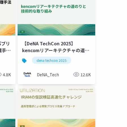
゚ブリ
【DeNA TechCon 2025】
理手法
kencomリアーキテクチャの道の
りと 技術的な取り組み
dena techcon 2025
4.8K
DeNA_Tech
12.6K