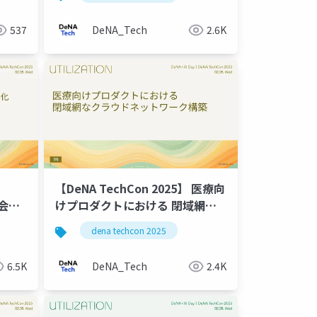
537
DeNA_Tech
2.6K
【DeNA TechCon 2025】 医療向
る会計
けプロダクトにおける 閉域網な
クラウドネットワーク構築
dena techcon 2025
6.5K
DeNA_Tech
2.4K