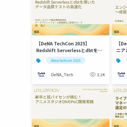
【DeNA TechCon 2025】
【De
Redshift Serverlessとdbtを用
ニア
いた データ品質テストの高速化-
〜成
dena techcon 2025
DeNA_Tech
3.1K