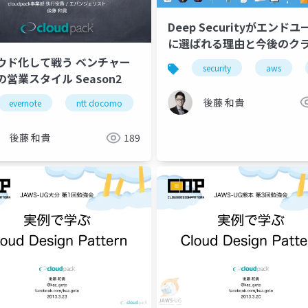
Deep Securityがエンド
に選ばれる理由と今後のク
上でのセキュリティニーズ
ウド化して戦う ベンチャー
security
aws
営業スタイル Season2
後藤 和貴
evernote
ntt docomo
cloudpack
後藤 和貴
189