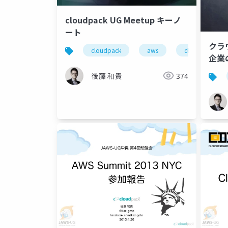
cloudpack UG Meetup キーノ
ート
クラ
cloudpack
aws
clpug
企業の
後藤 和貴
374