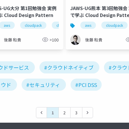
S-UG大分 第1回勉強会 実例
JAWS-UG熊本 第3回勉強会 実例
Cloud Design Pattern
で学ぶ Cloud Design Patt
udpack
aws
jaws-ug
cloudpack
cloud design pattern
aws
cloudpack
後藤 和貴
>100
後藤 和貴
ウドサービス
#クラウドネイティブ
#クラウ
ラウド
#セキュリティ
#PCI DSS
1
2
3