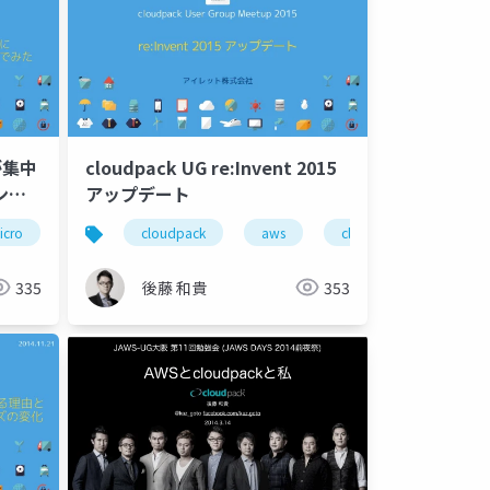
が集中
cloudpack UG re:Invent 2015
ンプ
アップデート
取り組
icro
robohon
cloudpack
sharp
aws
security
clpug
deep
335
後藤 和貴
353