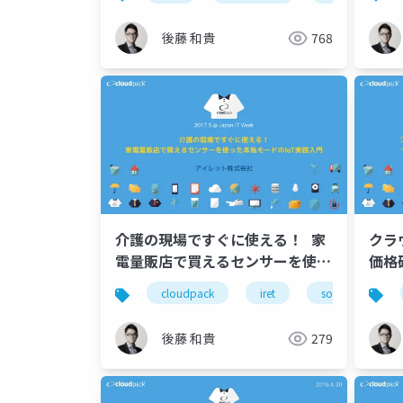
盤〜
Tech
Par
後藤 和貴
768
ナー
介護の現場ですぐに使える！ 家
クラ
電量販店で買えるセンサーを使っ
価格
た本気モードのIoT実践入門
cloudpack
iret
soracom
後藤 和貴
279