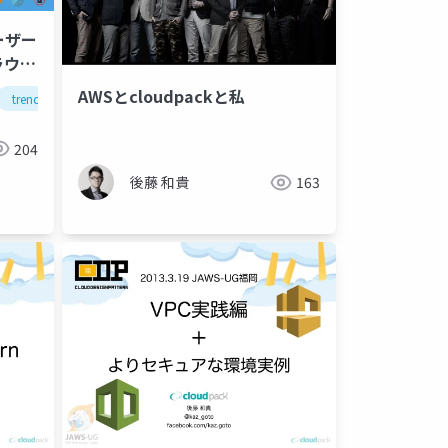
ユーザー
ラウド
の変化
AWSとcloudpackと私
trend micro
cloudpack
204
後藤 和貴
163