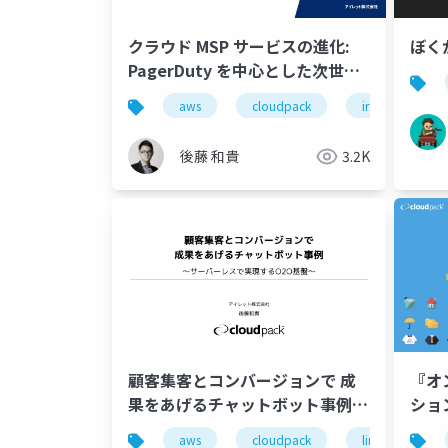
クラウド MSP サービスの進化:
ぼく
PagerDuty を中心とした次世代
監視基盤
aws
cloudpack
iret
go
後藤 和貴
3.2K
顧客集客とコンバージョンで 成
『オ
果をあげるチャットボット事例
ショ
〜サーバーレスで実現するO2O基
は - 
aws
cloudpack
line
pa