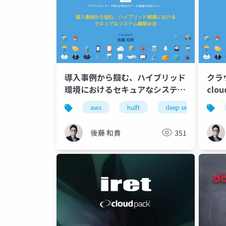
導入事例から掴む、ハイブリッド
クラ
環境におけるセキュアなシステム
clo
構築手法
aws
hulft
deep security
後藤 和貴
351