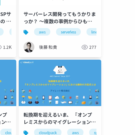
SPサ
サーバーレス開発ってもうかりま
制の 監
っか？ 〜複数の事例からひもと
くサーバーレス開発ビジネスの現
cloudpack
aws
iret
serverless
gcp
line
chatbot
場〜
1.2K
後藤 和貴
277
ンプ
転換期を迎えるいま、 『オンプ
ョン』
レミスからのマイグレーション』
 イン
における勝利の方程式とは - AWS
cloudpack
system migration
cloudpack
aws
system migration