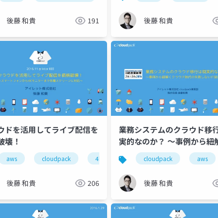
Republic Japan & AWS
フォテリアセミナーバージ
tner Network 5週連続セミ
後藤 和貴
191
後藤 和貴
シリーズ
ウドを活用してライブ配信を
業務システムのクラウド移
破壊！
実的なのか？ 〜事例から紐
クラウド時代の失敗しないI
iot
aws
cloudpack
4k video
live streaming
cloudpack
aws
とは〜
後藤 和貴
206
後藤 和貴