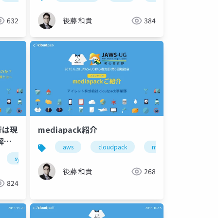
ョン
Summit Tokyo 2017
632
後藤 和貴
384
行は現
mediapack紹介
解く
aws
cloudpack
mediapack
T投資
system migration
後藤 和貴
268
824