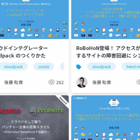
ウドインテグレーター
RoBoHoN登場！ アクセス
udpack のつくりかた
するサイトの障害回避に シ
ルな解決策をシャープ様と
cloudpack
cloudpack
oracle
oracle cloud
cloudpack
trend m
んでみた
後藤 和貴
262
後藤 和貴