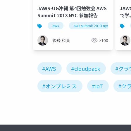
JAWS-UG沖縄 第4回勉強会 AWS
JAW
Summit 2013 NYC 参加報告
で学ぶ 
aws
aws summit 2013 nyc
clo
後藤 和貴
>100
#AWS
#cloudpack
#クラ
#オンプレミス
#IoT
#ク