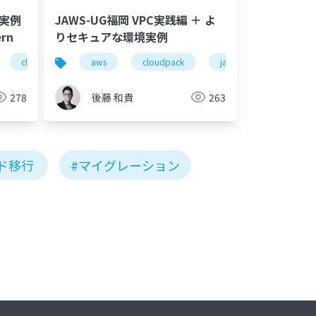
JAWS-UG福岡 VPC実践編 ＋ よ
ern
りセキュアな環境実例
cloud design pattern
aws
bijin cdp
cloudpack
jaws-ug
pci dss
278
後藤 和貴
263
ド移行
#マイグレーション