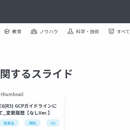
教育
ノウハウ
科学・技術
すべ
) に関するスライド
-E6(R3) GCPガイドラインに
て_変更履歴【なしVer.】
医薬品
臨床試験
規制
ガイドライン
ich
gcp
臨床試験
ガイ