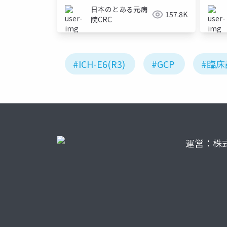
日本のとある元病
157.8K
院CRC
#ICH-E6(R3)
#GCP
#臨床
運営：株