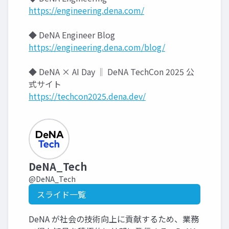
https://engineering.dena.com/
◆ DeNA Engineer Blog
https://engineering.dena.com/blog/
◆ DeNA × AI Day ‖ DeNA TechCon 2025 公
式サイト
https://techcon2025.dena.dev/
DeNA_Tech
@DeNA_Tech
スライド一覧
DeNA が社会の技術向上に貢献するため、業務