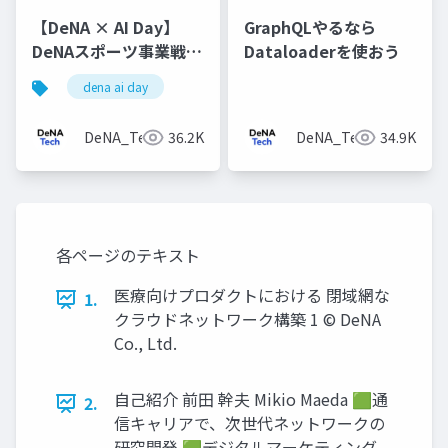
【DeNA × AI Day】
GraphQLやるなら
DeNAスポーツ事業戦略
Dataloaderを使おう
とベイスターズAI強化
dena ai day
プロジェクト
DeNA_Tech
36.2K
DeNA_Tech
34.9K
各ページのテキスト
医療向けプロダクトにおける 閉域網な
1.
クラウドネットワーク構築 1 © DeNA
Co., Ltd.
⾃⼰紹介 前⽥ 幹夫 Mikio Maeda 🟩通
2.
信キャリアで、次世代ネットワークの
研究開発 🟩デジタルマーケティング