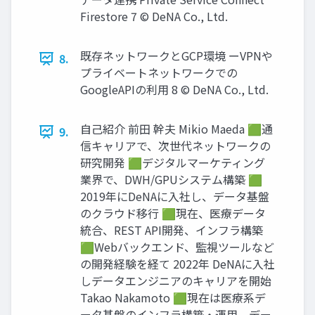
Firestore 7 © DeNA Co., Ltd.
既存ネットワークとGCP環境 ーVPNや
8.
プライベートネットワークでの
GoogleAPIの利⽤ 8 © DeNA Co., Ltd.
⾃⼰紹介 前⽥ 幹夫 Mikio Maeda 🟩通
9.
信キャリアで、次世代ネットワークの
研究開発 🟩デジタルマーケティング
業界で、DWH/GPUシステム構築 🟩
2019年にDeNAに⼊社し、データ基盤
のクラウド移⾏ 🟩現在、医療データ
統合、REST API開発、インフラ構築
🟩Webバックエンド、監視ツールなど
の開発経験を経て 2022年 DeNAに⼊社
しデータエンジニアのキャリアを開始
Takao Nakamoto 🟩現在は医療系デ
ータ基盤のインフラ構築‧運⽤、デー