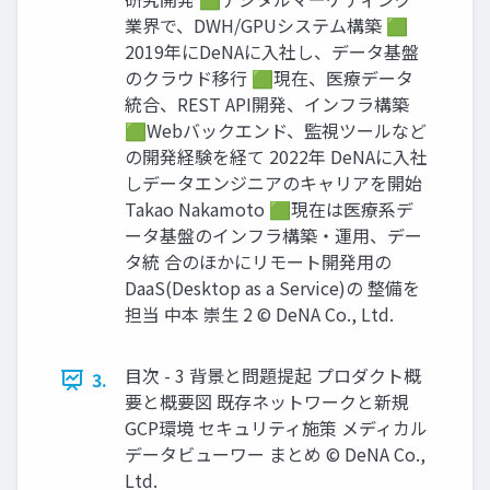
業界で、DWH/GPUシステム構築 🟩
2019年にDeNAに⼊社し、データ基盤
のクラウド移⾏ 🟩現在、医療データ
統合、REST API開発、インフラ構築
🟩Webバックエンド、監視ツールなど
の開発経験を経て 2022年 DeNAに⼊社
しデータエンジニアのキャリアを開始
Takao Nakamoto 🟩現在は医療系デ
ータ基盤のインフラ構築‧運⽤、デー
タ統 合のほかにリモート開発⽤の
DaaS(Desktop as a Service)の 整備を
担当 中本 崇⽣ 2 © DeNA Co., Ltd.
⽬次 - 3 背景と問題提起 プロダクト概
3.
要と概要図 既存ネットワークと新規
GCP環境 セキュリティ施策 メディカル
データビューワー まとめ © DeNA Co.,
Ltd.