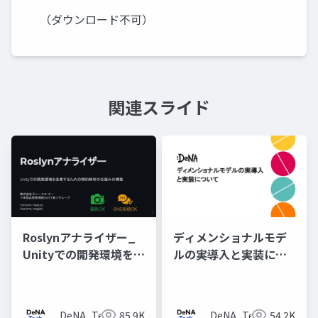
（ダウンロード不可）
関連スライド
Roslynアナライザー_
ディメンショナルモデ
Unityでの開発環境を改
ルの実導入と実装につ
善するための静的解析
いて
の仕組みの構築
DeNA_Tech
85.9K
DeNA_Tech
54.2K