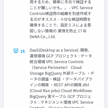
⽤するため、簡単に⼿元で検証する
ことが難しいかも。。 - VPC Service
Controls検証⽤の組織を別途作成す
るのがオススメ - ⼗分な検証時間を
確保することで、設定ミスによる意
図しない情報の 漏洩を防⽌ 17 ©
DeNA Co., Ltd.
DaaS(Desktop as a Service): 開発、
18.
運⽤環境 GCP プロジェクト : データ
統合環境 VPC Service Controls
（Service Perimeter） Cloud
Storage BigQuery 外部テーブル ‧デ
ータの調査‧検証 ‧データパイプラ
インの開発 ‧REST APIの開発 dbt
(Cloud Run jobs) Cloud Workﬂows
BigQuery 実テーブル GCP プロジェ
クト : マネジメント環境 VPC Service
Controls （Service Perimeter）