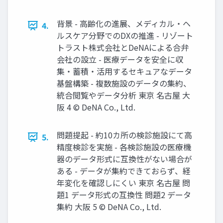
背景 - ⾼齢化の進展、メディカル‧ヘ
4.
ルスケア分野でのDXの推進 - リゾート
トラスト株式会社とDeNAによる合弁
会社の設⽴ - 医療データを安全に収
集‧蓄積‧活⽤するセキュアなデータ
基盤構築 - 複数施設のデータの集約、
統合閲覧やデータ分析 東京 名古屋 ⼤
阪 4 © DeNA Co., Ltd.
問題提起 - 約10カ所の検診施設にて⾼
5.
精度検診を実施 - 各検診施設の医療機
器のデータ形式に互換性がない場合が
ある - データが集約できておらず、経
年変化を確認しにくい 東京 名古屋 問
題1 データ形式の互換性 問題2 データ
集約 ⼤阪 5 © DeNA Co., Ltd.