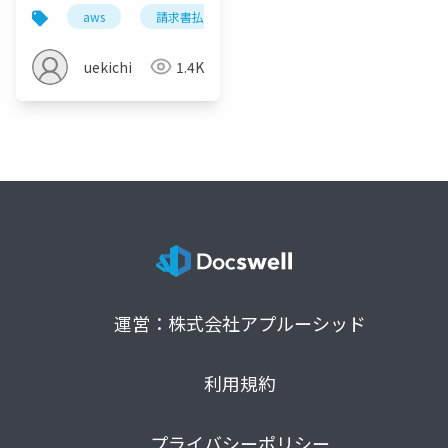
aws
請求書払い
運用
経理
クラ
uekichi
1.4K
運営：株式会社アプルーシッド
利用規約
プライバシーポリシー