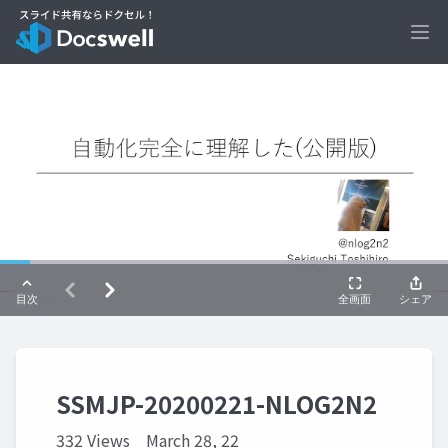
Ope
SSMJP-20200221-NLOG2N2
332 Views
March 28, 22