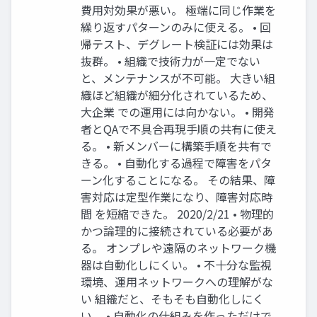
費用対効果が悪い。 極端に同じ作業を
繰り返すパターンのみに使える。 • 回
帰テスト、デグレート検証には効果は
抜群。 • 組織で技術力が一定でない
と、メンテナンスが不可能。 大きい組
織ほど組織が細分化されているため、
大企業 での運用には向かない。 • 開発
者とQAで不具合再現手順の共有に使え
る。 • 新メンバーに構築手順を共有で
きる。 • 自動化する過程で障害をパタ
ーン化することになる。 その結果、障
害対応は定型作業になり、障害対応時
間 を短縮できた。 2020/2/21 • 物理的
かつ論理的に接続されている必要があ
る。 オンプレや遠隔のネットワーク機
器は自動化しにくい。 • 不十分な監視
環境、運用ネットワークへの理解がな
い 組織だと、そもそも自動化しにく
い。 • 自動化の仕組みを作っただけで