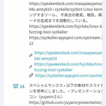
https://speakerdeck.com/masayaaoyama/jt
k8s-amsy810 • syzkalle/syzbot Linux ker
ングするツール。 不具合の発見、報告、再
ードの生成までを自動化している。
https://speakerdeck.com/fujiihda/linux-ker
fuzzing-tool-syzkaller
https://syzkaller.appspot.com/upstream 20
12
https://speakerdeck.com/masayaaoyama
k8s-amsy810
https://speakerdeck.com/fujiihda/linux-
fuzzing-tool-syzkaller
https://syzkaller.appspot.com/upstrea
スペシャルサンクス • 以下の素材やスライド
13.
ンを参考にしました。 • プレゼンテーション
コン（yuyarinさん）
https://github.com/yuyarin/presentation_ic