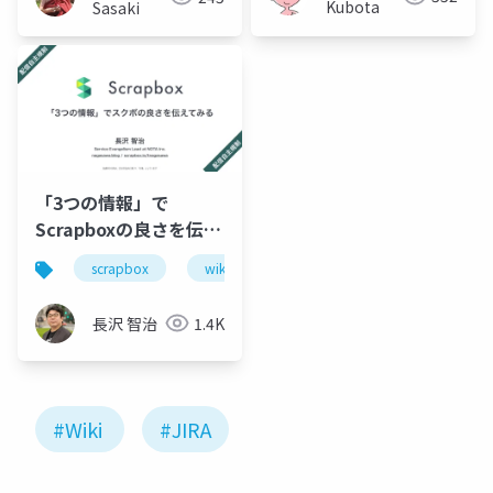
Kubota
Sasaki
「3つの情報」で
Scrapboxの良さを伝え
てみる
scrapbox
wiki
ナレッジ
情報共有
長沢 智治
1.4K
#Wiki
#JIRA