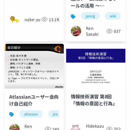
る
ールの活用 〜
Mediawiki、JIRA編〜
janog
wiki
nabe-yu
13.1K
Ken
837
Sasaki
情報技術演習 第8回
Atlassianユーザー会向
「情報の意図と行為」
け自己紹介
atlassian
jira
Hidekazu
Ken
352
245