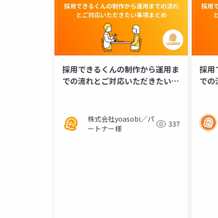
採用できるくんの制作から運用ま
採用
での流れとご対応いただきたい事
で
項まとめ
項ま
株式会社yoasobi／パ
337
ートナー様