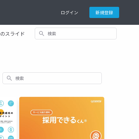
ログイン
新規登録
検索
てのスライド
検索