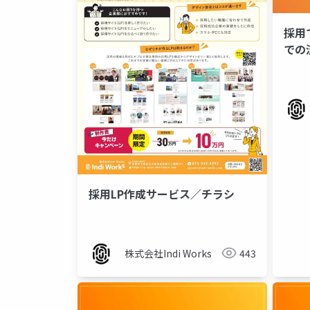
採用
での
項ま
採用LP作成サービス／チラシ
株式会社Indi Works
443