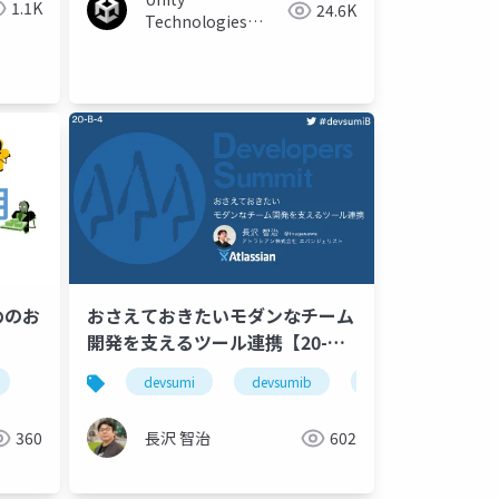
1.1K
24.6K
Technologies
Japan
めのお
おさえておきたいモダンなチーム
開発を支えるツール連携【20-B-
4】 #devsumi #devsumiB
devsumi
devsumib
ツール
devo
360
長沢 智治
602