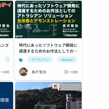
ハンズ
時代にあったソフトウェア開発に
邁進するためのお作法としての
アトラシアン ソリューション 全
継続的デリバリー
アトラシアン
アジャイル
atlassian
ツール
jira
ツー
体像とデモンストレーション
>100
長沢 智治
>100