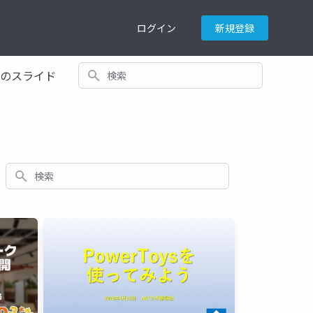
ログイン
新規登録
検索
てのスライド
検索