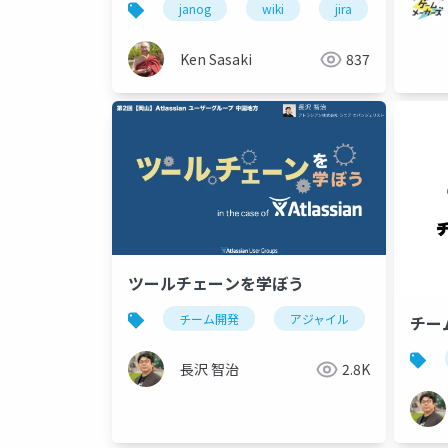
janog
wiki
jira
運用
Ken Sasaki
837
ツールチェーンを学ぼう
チーム開発
アジャイル
ツール
チー
長沢 智治
2.8K