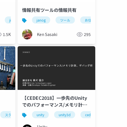
情報共有ツールの情報共有
jira
confluence
janog
ツール
お仕事
1.5K
Ken Sasaki
295
【CEDEC2018】一歩先のUnity
でのパフォーマンス/メモリ計
測、デバッグ術
スクラム
アジャイル
unity
unity3d
ツール
cedec
cedec2018
Unity