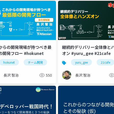
からの開発現場が持つべき最
継続的デリバリー全体像と
開発フロー #hokunet
オン #yuru_gee #21cafe
hokunet
アジャイル
チーム開発
プロジェクト管理
アジャイル
yuru_gee
ツール
ツール
21cafe
長沢 智治
550
長沢 智治