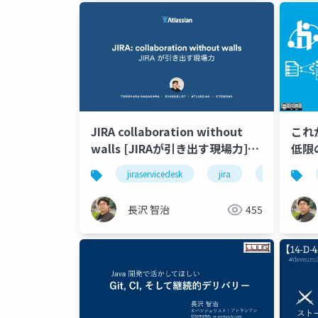
JIRA collaboration without
これ
walls [JIRAが引き出す現場力]
低限の
#JiraServiceDesk
jiraservicedesk
jira
チーム開発
長沢 智治
455