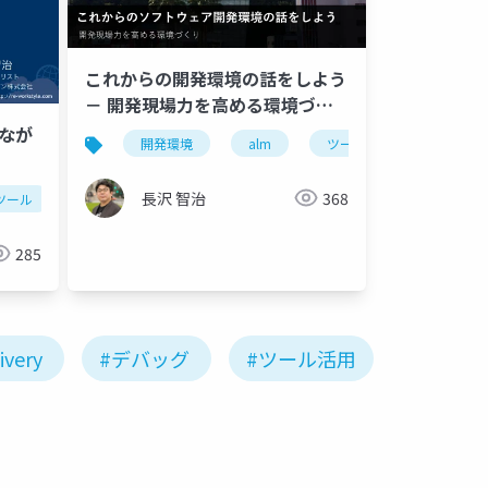
これからの開発環境の話をしよう
－ 開発現場力を高める環境づく
り
つなが
開発環境
alm
ツール
ide
長沢 智治
368
ツール
atlassian
アジャイル
アトラシアン
285
ivery
#デバッグ
#ツール活用