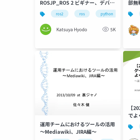
ROSJP_ROS 2 ビギナー、デバッ
部無
グツール自作から初める_公開用
ros2
ros
python
rosjp
Katsuya Hyodo
5K
【2
でよ
運用チームにおけるツールの活用
〜Mediawiki、JIRA編〜