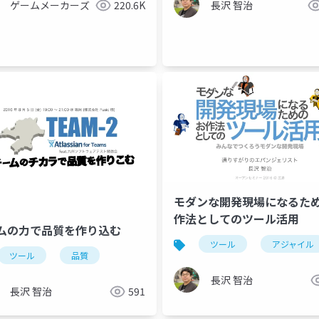
ゲームメーカーズ
220.6K
長沢 智治
ツール
モダンな開発現場になるた
作法としてのツール活用
ムの力で品質を作り込む
ツール
アジャイル
ツール
品質
長沢 智治
長沢 智治
591