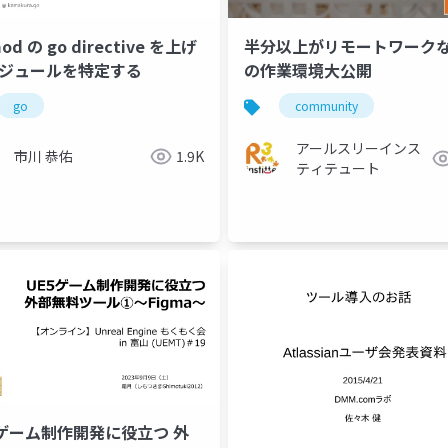
od の go directive を上げ
半分以上がリモートワーク
モジュールを特定する
の作業環境大公開
go
community
アールスリーインス
市川 恭佑
1.9K
wi-fi
ツール
イベント
lt
ティテュート
5ゲーム制作開発に役立つ 外