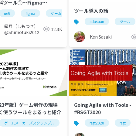
料ツール①～Figma～
ツール導入の話
ue5
figma
ゲーム開発
atlassian
ツール
霜月（しもつき）
12.3K
@Shimotuki2012
Ken Sasaki
023年版】ゲーム制作の現場
Going Agile with Tools -
く使うツールをまるっと紹介
#RSGT2020
ゲームメーカーズスクランブル
ゲーム制作
rsgt2020
ツール紹介
rsgt