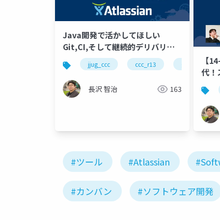
Java開発で活かしてほしい
Git,CI,そして継続的デリバリー
#jjug_ccc #ccc_r13
【1
jjug_ccc
ccc_r13
git
ag
代！
と３
長沢 智治
163
#ツール
#Atlassian
#Soft
#カンバン
#ソフトウェア開発