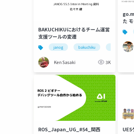
go.m
た 
BAKUCHIKUにおけるチーム運営
支援ツールの変遷
janog
bakuchiku
ネットワーク
Ken Sasaki
3K
ROS_Japan_UG_#54_関西
UE