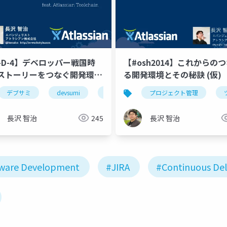
4-D-4】デベロッパー戦国時
【#osh2014】これからの
ile
ツール
アジャイル
ci/cd
cicd
ストーリーをつなぐ開発環境
る開発環境とその秘訣 (仮)
つの秘訣
デブサミ
devsumi
ツール
プロジェクト管理
alm
アジャイル
長沢 智治
245
長沢 智治
ware Development
#JIRA
#Continuous Del