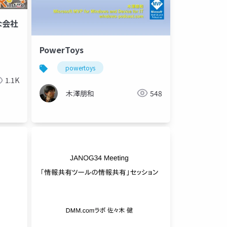
な会社
PowerToys
powertoys
1.1K
木澤朋和
548