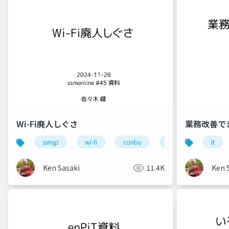
Wi-Fi廃人しぐさ
業務改善で
ssmjp
wi-fi
conbu
bakuchiku
it
s
Ken Sasaki
11.4K
Ken 