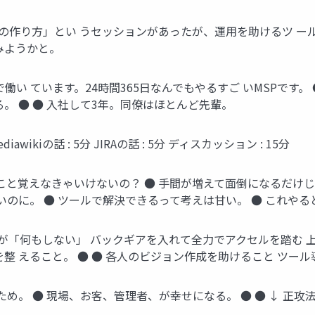
ームの作り方」とい うセッションがあったが、運用を助けるツ ー
みようかと。
働い ています。24時間365日なんでもやるすご いMSPです。
。 ● ● 入社して3年。同僚はほとんど先輩。
wikiの話 : 5分 JIRAの話 : 5分 ディスカッション : 15分
こと覚えなきゃいけないの？ ● 手間が増えて面倒になるだけじゃ
のに。 ● ツールで解決できるって考えは甘い。 ● これやると
中が「何もしない」 バックギアを入れて全力でアクセルを踏む 上
整 えること。 ● ● 各人のビジョン作成を助けること ツール
め。 ● 現場、お客、管理者、が幸せになる。 ● ● ↓ 正攻