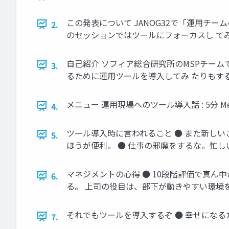
この発表について JANOG32で「運用チ
2.
のセッションではツールにフォーカスし て
自己紹介 ソフィア総合研究所のMSPチームで
3.
るために運用ツールを導入してみ たりもする
メニュー 運用現場へのツール導入話 : 5分 Media
4.
ツール導入時に言われること ● また新しい
5.
ほうが便利。 ● 仕事の邪魔をするな。忙しい
マネジメントの心得 ● 10段階評価で真ん
6.
る。 上司の役目は、部下が動きやすい環境を
それでもツールを導入するぞ ● 幸せになるた
7.