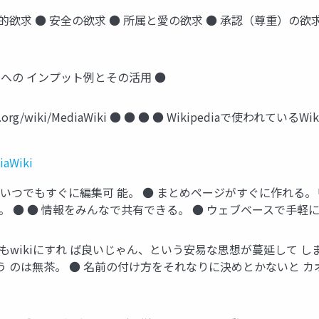
的欲求 ● 安全の欲求 ● 所属と愛の欲求 ● 承認（尊重）の欲
場への インプット例とその活用 ●
awiki.org/wiki/MediaWiki ● ● ● ● Wikipediaで
iaWiki
にいつでもすぐに編集可 能。 ● まとめページがすぐに作れる。
 ● ● 情報をみんなで共有できる。 ● ウェブベースで手軽に使
でもwikiにすれ ば良いじゃん、という安易な思想が蔓延して 
 のは無茶。 ● 名前の付け方をそれなりに決めとかないと カ