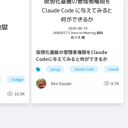
仮想化基盤の管理者権限をClaude
Codeに与えてみると何ができるか
janog
claude code
claude
chatgpt
janogdon
ror
ssmonline
ssmjp
Ken Sasaki
9.7K
10.5K